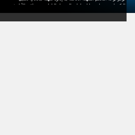
التكوينات، جدولة عمليات إعادة التشغيل التلقائية، ومراقبة الأداء في
الوقت الفعلي. وإذا احتجت في أي وقت إلى المساعدة، فإن فريق
الدعم لدينا دائمًا متاح للمساعدة، حتى تتمكن من التركيز بشكل
كامل على لاعبيك.
من خلال اختيار استضافة VeryGames للعبة Garry’s Mod، فإنك
توفِّر للاعبين بيئة ثابتة وآمنة وقابلة للتخصيص بشكل كامل. ابنِ
مجتمعك، اجمع أصدقائك، واستكشف الاحتمالات اللامتناهية لـ GMod
مع الأداء والموثوقية التي يمكنك الوثوق بها.