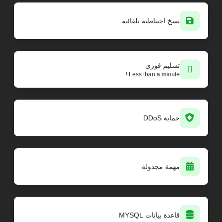
نسخ احتياطية تلقائية
تسليم فوري
Less than a minute !
حماية DDoS
مهمة مجدولة
قاعدة بيانات MYSQL