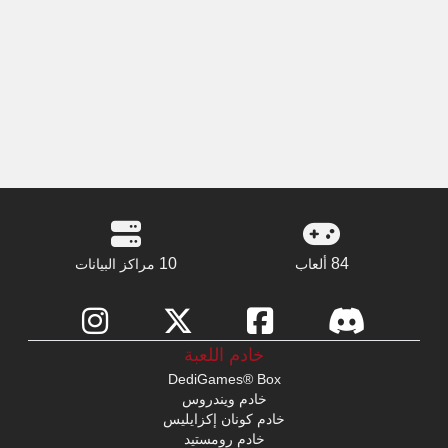
10
84
ألعاب
مراكز البيانات
خادم اللعبة
DediGames® Box
خادم ويندروس
خادم كونان إكزايليس
خادم رومستيد