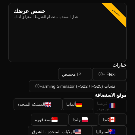
خصص عرضك
تخصيص
عدل السعة باستخدام الشريط المنزلق أدناه.
خيارات
Flexi +
IP مخصص
فتحات Farming Simulator (FS22 / FS25)
موقع الاستضافة
فرنسا
ألمانيا
المملكة المتحدة
غير متوفر
كندا
بولندا
سنغافورة
أستراليا
الولايات المتحدة - الشرق