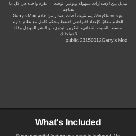
تبديل بين الإصدارات بسهولة وتوفير الوقت — نقرة واحدة هي كل ما
تحتاجه.
مع VeryGames، يتم تثبيت أحدث إصدار من خادم Garry's Mod
الخادم تلقائيًا كإعداد افتراضي.احتفظ بتحكم كامل مع نظام إدارة
مبسط: التثبيت التلقائي، التكوين اليدوي، أو النشر المؤجل وفقًا
لاحتياجاتك.
public 23150012
Garry's Mod
What's Included