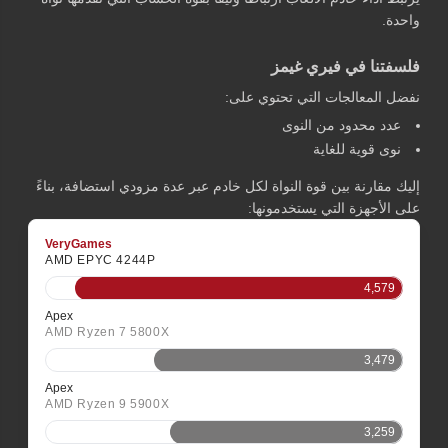
واحدة.
فلسفتنا في فيري غيمز
نفضل المعالجات التي تحتوي على:
عدد محدود من النوى
نوى قوية للغاية
إليك مقارنة بين قوة النواة لكل خادم عبر عدة مزودي استضافة، بناءً
على الأجهزة التي يستخدمونها:
VeryGames
AMD EPYC 4244P
4,579
Apex
AMD Ryzen 7 5800X
3,479
Apex
AMD Ryzen 9 5900X
3,259