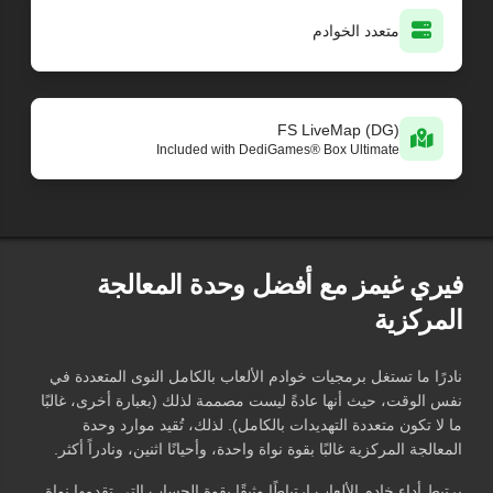
متعدد الخوادم
FS LiveMap (DG)
Included with DediGames® Box Ultimate
فيري غيمز مع أفضل وحدة المعالجة
المركزية
نادرًا ما تستغل برمجيات خوادم الألعاب بالكامل النوى المتعددة في
نفس الوقت، حيث أنها عادةً ليست مصممة لذلك (بعبارة أخرى، غالبًا
ما لا تكون متعددة التهديدات بالكامل). لذلك، تُقيد موارد وحدة
المعالجة المركزية غالبًا بقوة نواة واحدة، وأحيانًا اثنين، ونادراً أكثر.
يرتبط أداء خادم الألعاب ارتباطًا وثيقًا بقوة الحساب التي تقدمها نواة