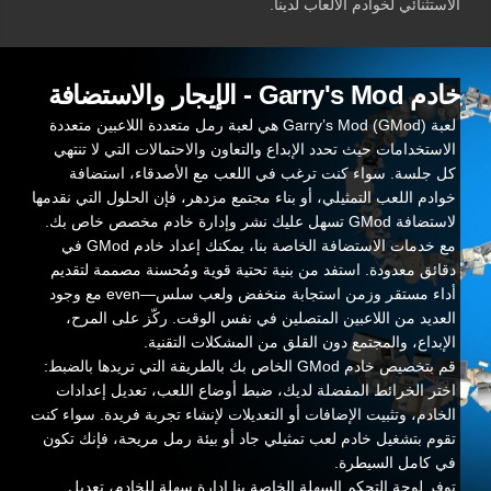
الاستثنائي لخوادم الألعاب لدينا.
خادم Garry's Mod - الإيجار والاستضافة
لعبة Garry’s Mod (GMod) هي لعبة رمل متعددة اللاعبين متعددة
الاستخدامات حيث تحدد الإبداع والتعاون والاحتمالات التي لا تنتهي
كل جلسة. سواء كنت ترغب في اللعب مع الأصدقاء، استضافة
خوادم اللعب التمثيلي، أو بناء مجتمع مزدهر، فإن الحلول التي نقدمها
لاستضافة GMod تسهل عليك نشر وإدارة خادم مخصص خاص بك.
مع خدمات الاستضافة الخاصة بنا، يمكنك إعداد خادم GMod في
دقائق معدودة. استفد من بنية تحتية قوية ومُحسنة مصممة لتقديم
أداء مستقر وزمن استجابة منخفض ولعب سلس—even مع وجود
العديد من اللاعبين المتصلين في نفس الوقت. ركّز على المرح،
الإبداع، والمجتمع دون القلق من المشكلات التقنية.
قم بتخصيص خادم GMod الخاص بك بالطريقة التي تريدها بالضبط:
اختر الخرائط المفضلة لديك، ضبط أوضاع اللعب، تعديل إعدادات
الخادم، وتثبيت الإضافات أو التعديلات لإنشاء تجربة فريدة. سواء كنت
تقوم بتشغيل خادم لعب تمثيلي جاد أو بيئة رمل مريحة، فإنك تكون
في كامل السيطرة.
توفر لوحة التحكم السهلة الخاصة بنا إدارة سهلة للخادم، تعديل