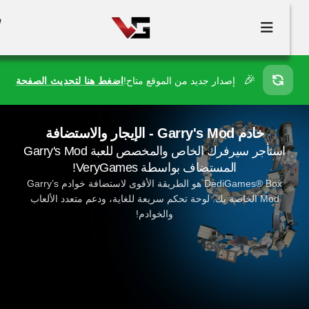
🎉
إصدار جديد من الموقع متاح!
اضغط هنا لتحديث الصفحة
خادم Garry's Mod - الإيجار والاستضافة
استأجر سيرفرك الخاص والمخصص للعبة Garry's Mod
المستضاف بواسطة VeryGames!
DediGames® Box هو الطريقة الأقوى لاستضافة خوادم Garry’s
Mod الخاصة بك. لوحة تحكم سريعة للغاية، ودعم متعدد الألعاب
والخوادم!