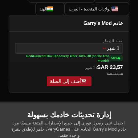
الولايات المتحدة - الغرب
الهند
خادم Garry's Mod
مدة الإيجار
1 شهر
DediGames® Box Discovery Offer -50% Off (on the first
50%
month!)
23,57 SAR
/ 1 شهر
47,18 SAR
أضف إلى السلة
إدارة تحديثات خادمك بسهولة
احصل على وصول فوري إلى جميع الإصدارات المثبتة مسبقًا من
خادم Garry's Mod الخادم على VeryGames، جاهز للإطلاق بنقرة
واحدة فقط.