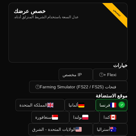
خصص عرضك
تخصيص
عدل السعة باستخدام الشريط المنزلق أدناه.
خيارات
Flexi +
IP مخصص
فتحات Farming Simulator (FS22 / FS25)
موقع الاستضافة
فرنسا
ألمانيا
المملكة المتحدة
كندا
بولندا
سنغافورة
أستراليا
الولايات المتحدة - الشرق