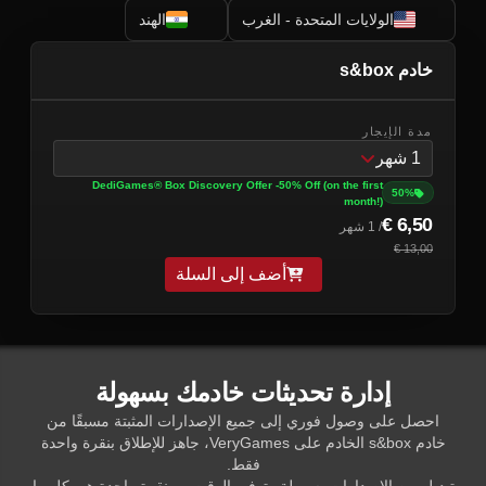
الولايات المتحدة - الغرب
الهند
خادم s&box
مدة الإيجار
1 شهر
DediGames® Box Discovery Offer -50% Off (on the first
50%
month!)
6,50 €
/ 1 شهر
13,00 €
أضف إلى السلة
إدارة تحديثات خادمك بسهولة
احصل على وصول فوري إلى جميع الإصدارات المثبتة مسبقًا من
خادم s&box الخادم على VeryGames، جاهز للإطلاق بنقرة واحدة
فقط.
تبديل بين الإصدارات بسهولة وتوفير الوقت — نقرة واحدة هي كل ما