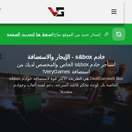
🎉
إصدار جديد من الموقع متاح!
اضغط هنا لتحديث الصفحة
خادم s&box - الإيجار والاستضافة
استأجر خادم s&box الخاص والمخصص لديك من
استضافة VeryGames!
DediGames® Box هي الطريقة الأكثر قوة لاستضافة خوادم s&box
الخاصة بك. لوحة تحكم فائقة السرعة، دعم لعدة ألعاب وخوادم
متعددة!