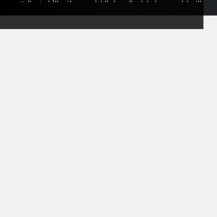
الإعدادات، وجدولة إعادة التشغيل التلقائية، ومراقبة الأداء في الوقت
الفعلي. وإذا كنت بحاجة إلى المساعدة، فإن فريق الدعم لدينا متاح
لمساعدتك بحيث يمكنك التركيز بالكامل على لاعبيك.
باختيارك استضافة VeryGames لـ s&box، فإنك توفر للاعبيك بيئة
مستقرة وآمنة وقابلة للتخصيص بالكامل. ابن مجتمعك، واجمع
أصدقائك، واستكشف جميع إمكانيات s&box مع الأداء والموثوقية
التي يمكنك الاعتماد عليها.