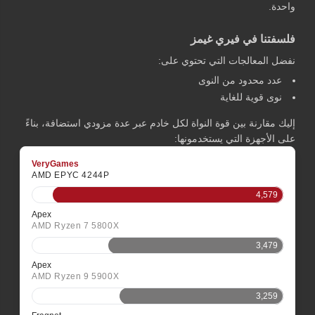
واحدة.
فلسفتنا في فيري غيمز
نفضل المعالجات التي تحتوي على:
عدد محدود من النوى
نوى قوية للغاية
إليك مقارنة بين قوة النواة لكل خادم عبر عدة مزودي استضافة، بناءً
على الأجهزة التي يستخدمونها:
VeryGames
AMD EPYC 4244P
4,579
Apex
AMD Ryzen 7 5800X
3,479
Apex
AMD Ryzen 9 5900X
3,259