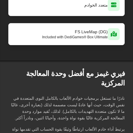
متعدد الخوادم
FS LiveMap (DG)
Included with DediGames® Box Ultimate
فيري غيمز مع أفضل وحدة المعالجة
المركزية
نادرًا ما تستغل برمجيات خوادم الألعاب بالكامل النوى المتعددة في
نفس الوقت، حيث أنها عادةً ليست مصممة لذلك (بعبارة أخرى، غالبًا
ما لا تكون متعددة التهديدات بالكامل). لذلك، تُقيد موارد وحدة
المعالجة المركزية غالبًا بقوة نواة واحدة، وأحيانًا اثنين، ونادراً أكثر.
يرتبط أداء خادم الألعاب ارتباطًا وثيقًا بقوة الحساب التي تقدمها نواة