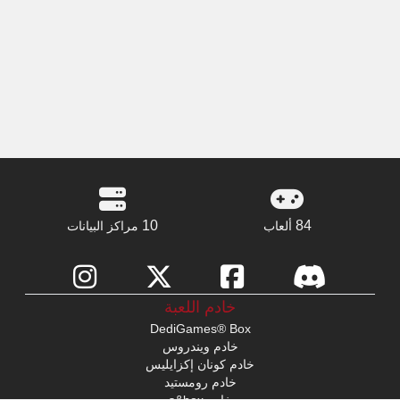
10
84
ألعاب
مراكز البيانات
خادم اللعبة
DediGames® Box
خادم ويندروس
خادم كونان إكزايليس
خادم رومستيد