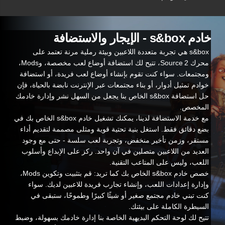
خادم s&box - الإيجار والاستضافة
s&box هي تجربة متعددة اللاعبين وبيئة رملية مرنة تعتمد على
محرك Source 2، تتيح لك استضافة أوضاع لعب مخصصة، وMods،
ومجتمعات. سواء كنت تقوم بإنشاء أوضاع لعب فريدة، أو استضافة
خوادم تمثيل أدوار، أو بناء مجتمعات عبر الإنترنت نابضة بالحياة، فإن
حل استضافة s&box الخاص بنا يجعل من السهل نشر وإدارة خادمك
المخصص.
مع خدمة الاستضافة لدينا، يمكنك تشغيل خادم s&box الخاص بك في
بضع دقائق فقط. استغل بنية تحتية قوية ومثلى مصممة لتقديم أداء
مستقر، وزمن تأخير منخفض، وتجربة لعب سلسة - حتى مع وجود
العديد من اللاعبين متصلين في آن واحد. ركز على الإبداع وأسلوب
اللعب، وليس على المتاعب التقنية.
خصص خادم s&box الخاص بك كما تريد: قم بتثبيت وتكوين Mods،
وإدارة إعدادات اللعب، وإنشاء تجارب فريدة للاعبين لديك. سواء
كنت تبني خادم مجتمع صغير أو شيئًا كبيرًا وطموحًا، ستبقى في
السيطرة الكاملة على بيئتك.
تتيح لك لوحة التحكم البديهية الخاصة بنا إدارة خادمك بسهولة، وضبط