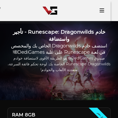
خادم Runescape: Dragonwilds - تأجير
واستضافة
استضف خادم Dragonwilds الخاص بك والمخصص
في لعبة Runescape على علبة DediGames®!
صندوق DediGames® هو الطريقة الأقوى لاستضافة خوادم
Runescape Dragonwilds الخاصة بك. لوحة تحكم فائقة السرعة،
متعددة الألعاب والخوادم!
أفضل سعر
RAM 8GB