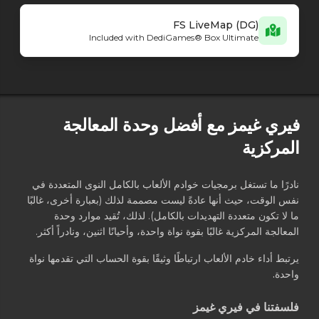
FS LiveMap (DG)
Included with DediGames® Box Ultimate
فيري غيمز مع أفضل وحدة المعالجة
المركزية
نادرًا ما تستغل برمجيات خوادم الألعاب بالكامل النوى المتعددة في
نفس الوقت، حيث أنها عادةً ليست مصممة لذلك (بعبارة أخرى، غالبًا
ما لا تكون متعددة التهديدات بالكامل). لذلك، تُقيد موارد وحدة
المعالجة المركزية غالبًا بقوة نواة واحدة، وأحيانًا اثنين، ونادراً أكثر.
يرتبط أداء خادم الألعاب ارتباطًا وثيقًا بقوة الحساب التي تقدمها نواة
واحدة.
فلسفتنا في فيري غيمز