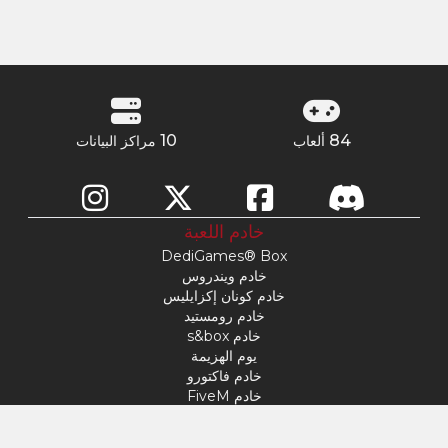
10
84
ألعاب
مراكز البيانات
خادم اللعبة
DediGames® Box
خادم ويندروس
خادم كونان إكزايليس
خادم رومستيد
خادم s&box
يوم الهزيمة
خادم فاكتورو
خادم FiveM
خادم ماين كرافت
خادم ARK: Survival Ascended