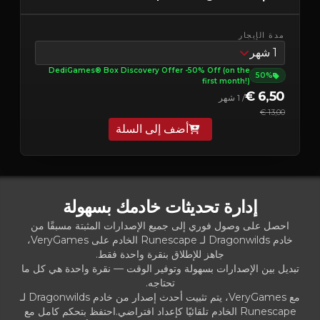
مدة الإيجار
1 شهر
DediGames® Box Discovery Offer -50% Off (on the
50%
first month!)
6,50 €
/ 1 شهر
13,00 €
أضف إلى السلة
إدارة تحديثات خادمك بسهولة
احصل على وصول فوري إلى جميع الإصدارات المثبتة مسبقًا من
خادم Dragonwilds لـ Runescape الخادم على VeryGames،
جاهز للإطلاق بنقرة واحدة فقط.
تبديل بين الإصدارات بسهولة وتوفير الوقت — نقرة واحدة هي كل ما
تحتاجه.
مع VeryGames، يتم تثبيت أحدث إصدار من خادم Dragonwilds لـ
Runescape الخادم تلقائيًا كإعداد افتراضي.احتفظ بتحكم كامل مع