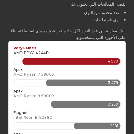
نفضل المعالجات التي تحتوي على:
عدد محدود من النوى
نوى قوية للغاية
إليك مقارنة بين قوة النواة لكل خادم عبر عدة مزودي استضافة، بناءً
على الأجهزة التي يستخدمونها:
VeryGames
AMD EPYC 4244P
4,579
Apex
AMD Ryzen 7 5800X
3,479
Apex
AMD Ryzen 9 5900X
3,259
Fragnet
Intel Xeon E-2288G
2,181