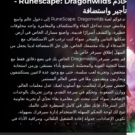
خادم Runescape: Dragonwilds -
تأجير واستضافة
تدعوكم لعبة RuneScape: Dragonwilds إلى دخول عالم واسع
وغامض حيث تتداخل البقاء والاستكشاف والمغامرة. واجه مخلوقات
خطيرة، واكتشف أسرارًا قديمة، واصنع مسارك الخاص في أرض
شكلتها التنانين والسحر. سواء كنت ترغب في الاستكشاف مع
الأصدقاء أو بناء مجتمعك الخاص، فإن حل الاستضافة لدينا يجعل من
السهل إطلاق سيرفر خاص بك.
قم بنشر سيرفر Dragonwilds الخاص بك في بضع دقائق فقط مع
بنيتنا التحتية القوية والمحسّنة. استمتع بأداء مستقر، وزمن استجابة
منخفض، وتجربة لعب سلسة، حتى مع وجود عدة لاعبين يستكشفون
ويحاربون ويتقدمون معًا في نفس العالم المستمر.
خصص سيرفرك ليتناسب مع أسلوب لعبك: عدل معلمات العالم،
ووازن الصعوبة، وتحكم في سرعة التقدم، وعزز تجربتك بالوحدات
الإضافية. سواء كنت تبحث عن مغامرة بقاء تحدّي أو تجربة تعاونية
أكثر استرخاءً، فإنك تظل في كامل السيطرة على عالمك.
تتيح لك لوحة التحكم السهلة الاستخدام إدارة سيرفرك بسهولة،
تكوين الإعدادات، جدولة إعادة التشغيل التلقائي، ومراقبة الأداء في
الوقت الحقيقي. وإذا كنت بحاجة إلى مساعدة في أي وقت، فإن
فريق الدعم لدينا دائمًا جاهز لمساعدتك.