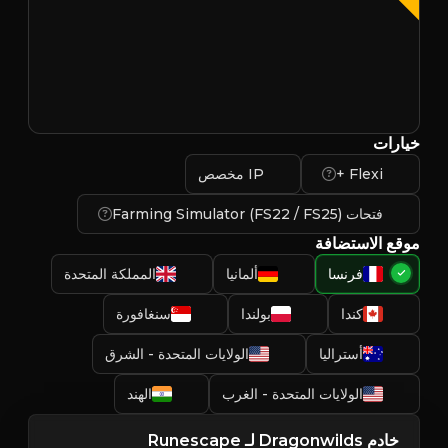
خيارات
Flexi +
IP مخصص
فتحات Farming Simulator (FS22 / FS25)
موقع الاستضافة
فرنسا
ألمانيا
المملكة المتحدة
كندا
بولندا
سنغافورة
أستراليا
الولايات المتحدة - الشرق
الولايات المتحدة - الغرب
الهند
خادم Dragonwilds لـ Runescape