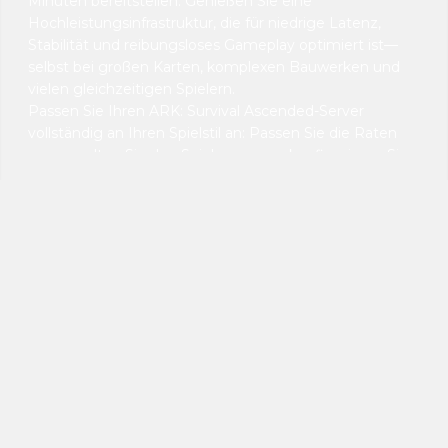
Minuten bereitstellen. Genießen Sie eine
Hochleistungsinfrastruktur, die für niedrige Latenz,
Stabilität und reibungsloses Gameplay optimiert ist—
selbst bei großen Karten, komplexen Bauwerken und
vielen gleichzeitigen Spielern.
Passen Sie Ihren ARK: Survival Ascended-Server
vollständig an Ihren Spielstil an: Passen Sie die Raten
an, verwalten Sie den Spielerzugang, konfigurieren Sie
Mods und schaffen Sie ein einzigartiges
Überlebensabenteuer für Ihre Community. Ob Sie
einen kleinen Stamm oder eine große, persistente
Welt hosten, Sie haben die volle Kontrolle.
Unser intuitives Kontrollpanel macht die
Serververwaltung einfach und effizient. Konfigurieren
Sie Einstellungen mühelos, planen Sie automatische
Neustarts und überwachen Sie die Leistung in
Echtzeit. Unser Support-Team steht Ihnen jederzeit zur
Verfügung, wenn Sie Hilfe benötigen.
Wenn Sie sich für das Hosting von ARK: Survival
Ascended bei VeryGames entscheiden, bieten Sie
Ihren Spielern eine zuverlässige, sichere und vollständig