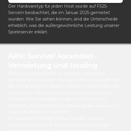
Der Hardwaretyp für jeden Host wurde auf FS25-
Servern beobachtet, die im Januar 2025 gemietet
wurden. Wie Sie sehen können, sind die Unterschiede
erheblich, was die außergewöhnliche Leistung unserer
Spieleserver erklärt.
ARK: Survival Ascended -
Vermietung und Hosting
ARK: Survival Ascended ist ein Next-Generation-
Remake des ikonischen Survival-Spiels, entwickelt mit
der Unreal Engine 5. Spieler müssen in einer Welt voller
Dinosaurier, extremen Umgebungen und anderen
Überlebenden überleben, indem sie Ressourcen
sammeln, Ausrüstungen herstellen, Basen bauen und
mächtige Kreaturen zähmen.
Mit unserem Hosting-Service für ARK: Survival
Ascended können Sie Ihren Server in nur wenigen