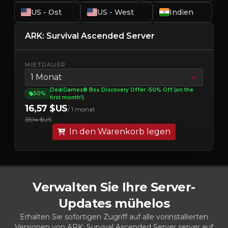
US - Ost
US - West
Indien
ARK: Survival Ascended Server
MIETDAUER
1 Monat
DediGames® Box Discovery Offer -50% Off (on the
50%
first month!)
16,57 $US
/ 1 monat
33,14 $US
In den Warenkorb legen
Verwalten Sie Ihre Server-
Updates mühelos
Erhalten Sie sofortigen Zugriff auf alle vorinstallierten
Versionen von ARK: Survival Ascended Server server auf