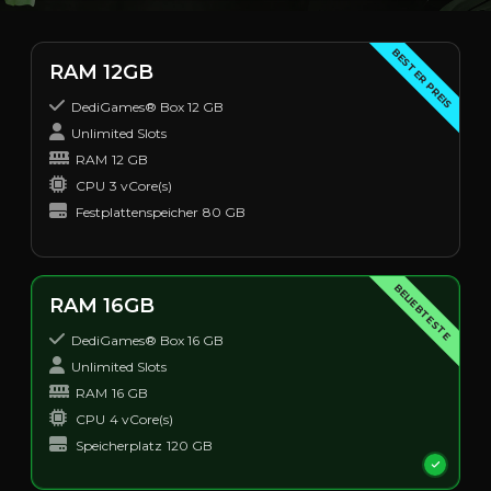
BESTER PREIS
RAM 12GB
DediGames® Box 12 GB
Unlimited Slots
RAM
12 GB
CPU
3 vCore(s)
Festplattenspeicher
80 GB
BELIEBTESTE
RAM 16GB
DediGames® Box 16 GB
Unlimited Slots
RAM
16 GB
CPU
4 vCore(s)
Speicherplatz
120 GB