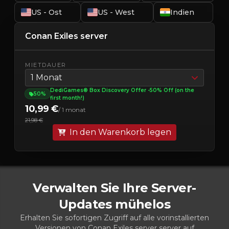
US - Ost
US - West
Indien
Conan Exiles server
MIETDAUER
1 Monat
DediGames® Box Discovery Offer -50% Off (on the
50%
first month!)
10,99 €
/ 1 monat
21,98 €
In den Warenkorb legen
Verwalten Sie Ihre Server-
Updates mühelos
Erhalten Sie sofortigen Zugriff auf alle vorinstallierten
Versionen von Conan Exiles server server auf