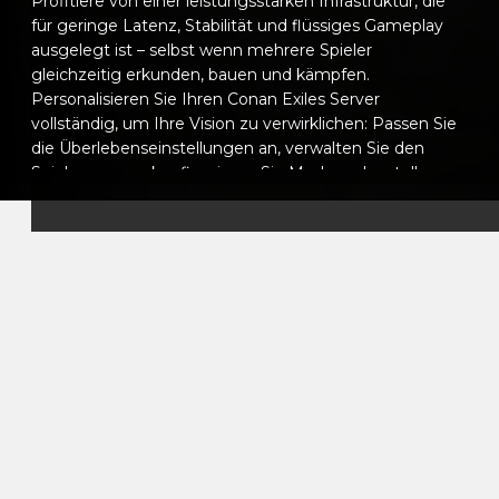
Profitiere von einer leistungsstarken Infrastruktur, die
für geringe Latenz, Stabilität und flüssiges Gameplay
ausgelegt ist – selbst wenn mehrere Spieler
gleichzeitig erkunden, bauen und kämpfen.
Personalisieren Sie Ihren Conan Exiles Server
vollständig, um Ihre Vision zu verwirklichen: Passen Sie
die Überlebenseinstellungen an, verwalten Sie den
Spielerzugang, konfigurieren Sie Mods und erstellen
Sie einzigartige Regeln für Ihre Welt. Ob Sie eine
private Koop-Session oder einen großen persistenten
Server betreiben, Sie behalten die volle Kontrolle.
Unser intuitives Control-Panel ermöglicht es Ihnen,
Ihren Server mühelos zu verwalten. Konfigurieren Sie
Einstellungen, planen Sie automatische Neustarts,
installieren Sie Mods und überwachen Sie die Leistung
in Echtzeit. Unser Support-Team steht Ihnen jederzeit
zur Verfügung, um zu helfen, wann immer es nötig ist.
Wenn Sie sich für das VeryGames Hosting für Conan
Exiles entscheiden, bieten Sie Ihren Spielern eine
zuverlässige, sichere und vollständig anpassbare
Survival-Erfahrung. Bauen, erobern und überleben Sie