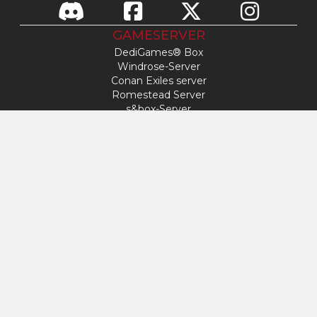
GAMESERVER
DediGames® Box
Windrose-Server
Conan Exiles server
Romestead Server
s&box-Server
Day Of Defeat
Factorio-Server
FiveM-Server
Minecraft-Server
ARK: Survival Ascended Server
Hytale-Server
ZUGANG
Mein Profil
Support
VERYGAMES
Über