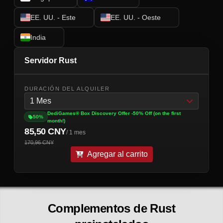
EE. UU. - Este
EE. UU. - Oeste
India
Servidor Rust
DURACIÓN DEL ALQUILER
1 Mes
DediGames® Box Discovery Offer -50% Off (on the first
50%
month!)
85,50 CNY
/ 1 mes
170,96 CNY
Agregar al carrito
Complementos de Rust