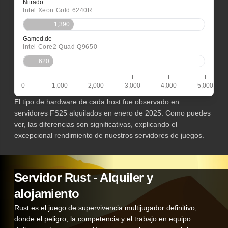
Nitrado
Intel Xeon Gold 6240R
1,390
Gamed.de
Intel Core2 Quad Q9650
620
0
1,000
2,000
3,000
4,000
5,000
El tipo de hardware de cada host fue observado en
servidores FS25 alquilados en enero de 2025. Como puedes
ver, las diferencias son significativas, explicando el
excepcional rendimiento de nuestros servidores de juegos.
Servidor Rust - Alquiler y
alojamiento
Rust es el juego de supervivencia multijugador definitivo,
donde el peligro, la competencia y el trabajo en equipo