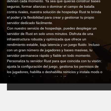
definen cada momento. Ya sea que quieras construir bases
seguras, formar alianzas o dominar el campo de batalla
contra rivales, nuestra solución de hospedaje Rust te brinda
el poder y la flexibilidad para crear y gestionar tu propio
servidor dedicado fácilmente.
Con nuestro servicio de hospedaje, puedes desplegar un
servidor de Rust en solo unos minutos. Disfruta de una
infraestructura robusta y optimizada que ofrece un
rendimiento estable, baja latencia y un juego fluido. Incluso
con un gran número de jugadores y bases masivas, tu
servidor permanece rápido y fiable en todo momento.
Personaliza tu servidor Rust para que coincida con tu visión:
ajusta la configuración del juego, gestiona los permisos de
los jugadores, habilita o deshabilita reinicios y instala mods o
plugins para mejorar tu comunidad. Ya sea que quieras un
campo de batalla PvP extremo, una experiencia PvE relajada
o un mundo modificado único, tú mantienes el control
completo.
Nuestro panel de control intuitivo hace que la administración
sea simple. Configura los ajustes, programa reinicios
automáticos, gestiona copias de seguridad y monitorea el