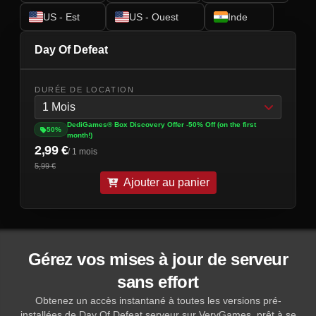
US - Est
US - Ouest
Inde
Day Of Defeat
DURÉE DE LOCATION
1 Mois
DediGames® Box Discovery Offer -50% Off (on the first
50%
month!)
2,99 €
/ 1 mois
5,99 €
Ajouter au panier
Gérez vos mises à jour de serveur
sans effort
Obtenez un accès instantané à toutes les versions pré-
installées de Day Of Defeat serveur sur VeryGames, prêt à se