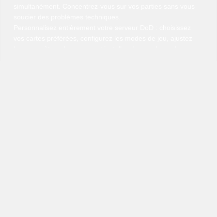
simultanément. Concentrez-vous sur vos parties sans vous
soucier des problèmes techniques.
Personnalisez entièrement votre serveur DoD : choisissez
vos cartes préférées, configurez les modes de jeu, ajustez
les paramètres du serveur et installez des mods ou des
plugins pour créer une expérience unique. Que ce soit pour
un environnement compétitif sérieux ou un serveur
communautaire décontracté, vous gardez un contrôle total.
Notre panneau de contrôle intuitif simplifie la gestion du
serveur. Ajustez les configurations, planifiez les
redémarrages automatiques et surveillez les performances
en temps réel. Si vous avez besoin d'aide, notre équipe de
support est prête à vous assister, afin que vous puissiez vous
concentrer entièrement sur vos joueurs.
En choisissant l'hébergement VeryGames pour Day of
Defeat, vous offrez à vos joueurs un environnement stable,
sécurisé et entièrement personnalisable. Bâtissez votre
communauté, rassemblez vos amis et expériencez l'intensité
de DoD avec la performance et la fiabilité que vous pouvez
avoir en toute confiance.