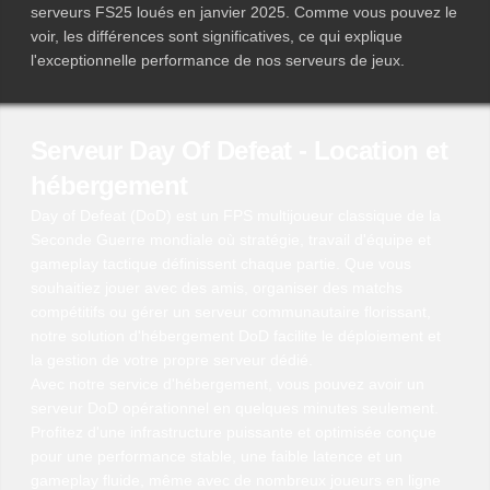
serveurs FS25 loués en janvier 2025. Comme vous pouvez le
voir, les différences sont significatives, ce qui explique
l'exceptionnelle performance de nos serveurs de jeux.
Serveur Day Of Defeat - Location et
hébergement
Day of Defeat (DoD) est un FPS multijoueur classique de la
Seconde Guerre mondiale où stratégie, travail d'équipe et
gameplay tactique définissent chaque partie. Que vous
souhaitiez jouer avec des amis, organiser des matchs
compétitifs ou gérer un serveur communautaire florissant,
notre solution d'hébergement DoD facilite le déploiement et
la gestion de votre propre serveur dédié.
Avec notre service d'hébergement, vous pouvez avoir un
serveur DoD opérationnel en quelques minutes seulement.
Profitez d'une infrastructure puissante et optimisée conçue
pour une performance stable, une faible latence et un
gameplay fluide, même avec de nombreux joueurs en ligne