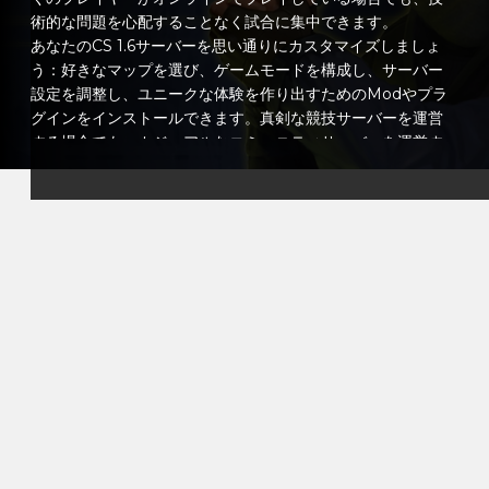
術的な問題を心配することなく試合に集中できます。
あなたのCS 1.6サーバーを思い通りにカスタマイズしましょ
う：好きなマップを選び、ゲームモードを構成し、サーバー
設定を調整し、ユニークな体験を作り出すためのModやプラ
グインをインストールできます。真剣な競技サーバーを運営
する場合でも、カジュアルなコミュニティサーバーを運営す
る場合でも、完全にコントロール権を持ちます。
直感的なコントロールパネルでサーバーを簡単に管理し、設
定を微調整し、定期的な再起動をスケジュールし、リアルタ
イムでパフォーマンスを監視できます。そして、もしサポー
トが必要になった場合でも、サポートチームが常に待機して
いるので、プレイヤーに専念できます。
VeryGamesのホスティングを選ぶことで、Counter-Strike
1.6に安定性と安全性、そして完全にカスタマイズ可能な環境
を提供できます。コミュニティを構築し、仲間を集め、信頼
できるパフォーマンスと信頼性でCS 1.6の熱狂を再現しまし
ょう。