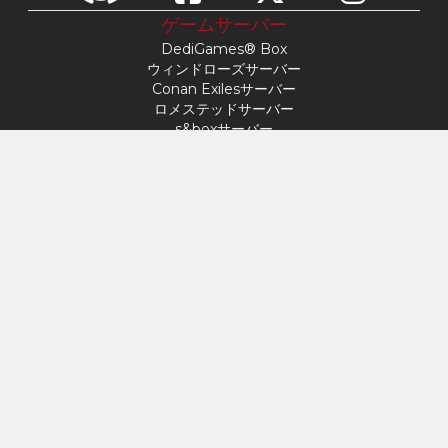
ゲームサーバー
DediGames® Box
ウィンドローズサーバー
Conan Exilesサーバー
ロメステッドサーバー
s&boxサーバー
デイ・オブ・ディフィート
Factorioサーバー
FiveMサーバー
マインクラフトサーバー
ARK: サバイバル・アセンデッド サーバー
Hytaleサーバー
アクセス
マイプロフィール
サポート
VERYGAMES
About
ハードウェア