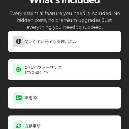
What's Included
Every essential feature you need is included. No
hidden costs, no premium upgrades. Just
everything you need to succeed.
使いやすい完全な管理パネル
CPUパフォーマンス
EPYC 4244P+
専用IP
自動更新