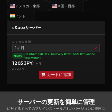
アメリカ - 東部
米国 - 西部
インド
s&boxサーバー
レンタル期間
1ヶ月
DediGames® Box Discovery Offer -50% Off (on the
50%
first month!)
1 205 JPY
/ 1ヶ月
2 412 JPY
カートに追加
サーバーの更新を簡単に管理
に対するすべてのプリインストールされたバージョンに即座に