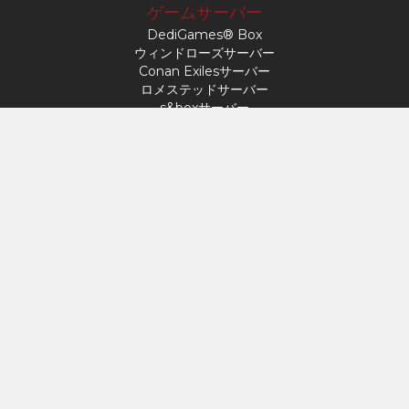
ゲームサーバー
DediGames® Box
ウィンドローズサーバー
Conan Exilesサーバー
ロメステッドサーバー
s&boxサーバー
デイ・オブ・ディフィート
Factorioサーバー
FiveMサーバー
マインクラフトサーバー
ARK: サバイバル・アセンデッド サーバー
Hytaleサーバー
アクセス
マイプロフィール
サポート
VERYGAMES
About
ハードウェア