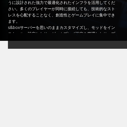
うに設計された強力で最適化されたインフラを活用してくだ
さい。多くのプレイヤーが同時に接続しても、技術的なスト
レスを心配することなく、創造性とゲームプレイに集中でき
ます。
s&boxサーバーを思いのままカスタマイズし、モッドをイン
ストール・設定したり、ゲームプレイ設定を管理したり、プ
レイヤーにユニークな体験を提供したりします。小さなコミ
ュニティサーバーを構築する場合でも、大規模で野心的なも
のを作成する場合でも、あなたの環境は完全にあなたの手に
委ねられています。
直感的なコントロールパネルを使うことで、サーバーの管理
が簡単になり、設定を調整したり、自動再起動をスケジュー
ルしたり、リアルタイムでパフォーマンスを監視したりでき
ます。そして、もし助けが必要な場合は、サポートチームが
いつでもあなたを支援するために待機しているので、プレイ
ヤーに完全に集中できます。
VeryGamesのs&boxホスティングを選ぶことで、プレイヤ
ーに安定した、安全で、完全にカスタマイズ可能な環境を提
供します。コミュニティを構築し、友人を集め、信頼できる
パフォーマンスと信頼性でs&boxのすべての可能性を探求し