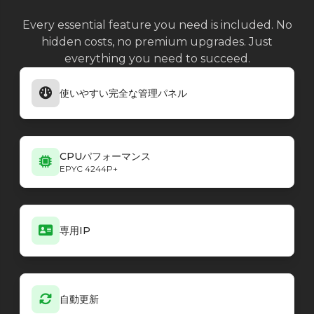
Every essential feature you need is included. No
hidden costs, no premium upgrades. Just
everything you need to succeed.
使いやすい完全な管理パネル
CPUパフォーマンス
EPYC 4244P+
専用IP
自動更新