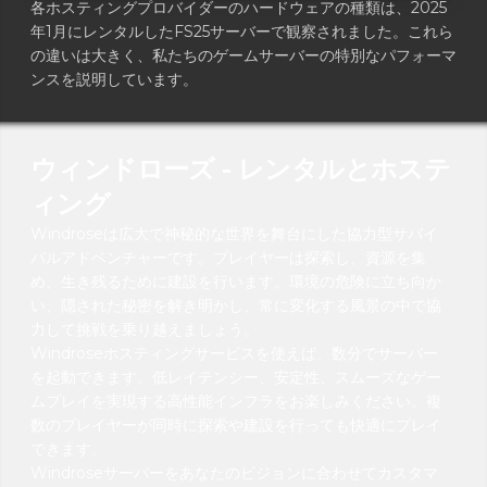
各ホスティングプロバイダーのハードウェアの種類は、2025
年1月にレンタルしたFS25サーバーで観察されました。これら
の違いは大きく、私たちのゲームサーバーの特別なパフォーマ
ンスを説明しています。
ウィンドローズ - レンタルとホステ
ィング
Windroseは広大で神秘的な世界を舞台にした協力型サバイ
バルアドベンチャーです。プレイヤーは探索し、資源を集
め、生き残るために建設を行います。環境の危険に立ち向か
い、隠された秘密を解き明かし、常に変化する風景の中で協
力して挑戦を乗り越えましょう。
Windroseホスティングサービスを使えば、数分でサーバー
を起動できます。低レイテンシー、安定性、スムーズなゲー
ムプレイを実現する高性能インフラをお楽しみください。複
数のプレイヤーが同時に探索や建設を行っても快適にプレイ
できます。
Windroseサーバーをあなたのビジョンに合わせてカスタマ