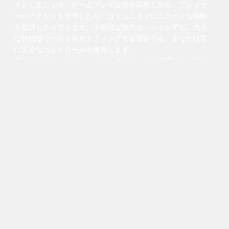
イズしましょう。ゲームプレイ設定を調整したり、プレイヤ
ーのアクセスを管理したり、コミュニティにユニークな体験
を提供したりできます。小規模な協力セッションでも、大き
な持続型ワールドをホスティングする場合でも、あなたは常
に完全なコントロールを維持します。
使いやすいコントロールパネルで、サーバー管理はシンプル
で効率的に。簡単に設定を変更し、定期的な自動再起動をス
ケジュールし、リアルタイムでパフォーマンスを監視できま
す。支援が必要なときはいつでもサポートチームが対応しま
す。
WindroseのためにVeryGamesホスティングを選ぶことで、
プレイヤーに信頼性が高く、安全で完全にカスタマイズ可能
な環境を提供します。安心して探索し、建設し、成長してく
ださい。