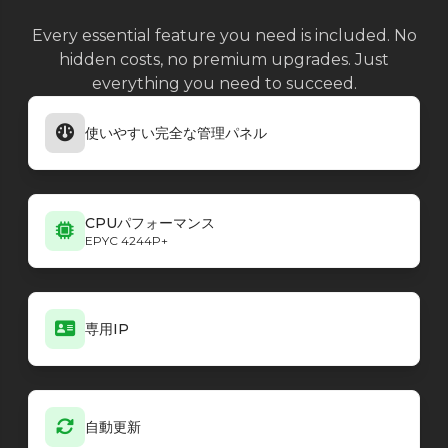
Every essential feature you need is included. No
hidden costs, no premium upgrades. Just
everything you need to succeed.
使いやすい完全な管理パネル
CPUパフォーマンス
EPYC 4244P+
専用IP
自動更新