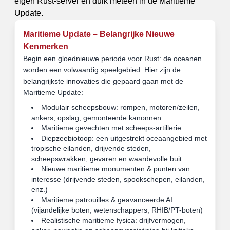
eigen Rust-server en duik meteen in de Maritieme
Update.
Maritieme Update – Belangrijke Nieuwe
Kenmerken
Begin een gloednieuwe periode voor Rust: de oceanen
worden een volwaardig speelgebied. Hier zijn de
belangrijkste innovaties die gepaard gaan met de
Maritieme Update:
Modulair scheepsbouw: rompen, motoren/zeilen,
ankers, opslag, gemonteerde kanonnen…
Maritieme gevechten met scheeps-artillerie
Diepzeebiotoop: een uitgestrekt oceaangebied met
tropische eilanden, drijvende steden,
scheepswrakken, gevaren en waardevolle buit
Nieuwe maritieme monumenten & punten van
interesse (drijvende steden, spookschepen, eilanden,
enz.)
Maritieme patrouilles & geavanceerde AI
(vijandelijke boten, wetenschappers, RHIB/PT-boten)
Realistische maritieme fysica: drijfvermogen,