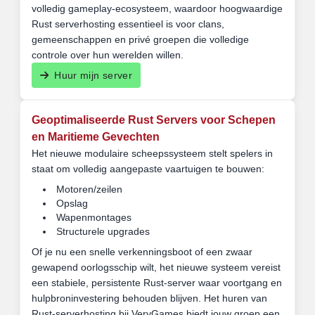
volledig gameplay-ecosysteem, waardoor hoogwaardige
Rust serverhosting essentieel is voor clans,
gemeenschappen en privé groepen die volledige
controle over hun werelden willen.
Huur mijn server
Geoptimaliseerde Rust Servers voor Schepen
en Maritieme Gevechten
Het nieuwe modulaire scheepssysteem stelt spelers in
staat om volledig aangepaste vaartuigen te bouwen:
Motoren/zeilen
Opslag
Wapenmontages
Structurele upgrades
Of je nu een snelle verkenningsboot of een zwaar
gewapend oorlogsschip wilt, het nieuwe systeem vereist
een stabiele, persistente Rust-server waar voortgang en
hulpbroninvestering behouden blijven. Het huren van
Rust-serverhosting bij VeryGames biedt jouw groep een