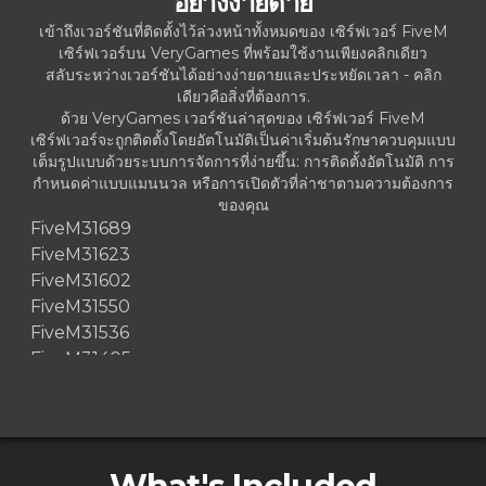
อย่างง่ายดาย
เข้าถึงเวอร์ชันที่ติดตั้งไว้ล่วงหน้าทั้งหมดของ เซิร์ฟเวอร์ FiveM
เซิร์ฟเวอร์บน VeryGames ที่พร้อมใช้งานเพียงคลิกเดียว
สลับระหว่างเวอร์ชันได้อย่างง่ายดายและประหยัดเวลา - คลิก
เดียวคือสิ่งที่ต้องการ.
ด้วย VeryGames เวอร์ชันล่าสุดของ เซิร์ฟเวอร์ FiveM
เซิร์ฟเวอร์จะถูกติดตั้งโดยอัตโนมัติเป็นค่าเริ่มต้นรักษาควบคุมแบบ
เต็มรูปแบบด้วยระบบการจัดการที่ง่ายขึ้น: การติดตั้งอัตโนมัติ การ
กำหนดค่าแบบแมนนวล หรือการเปิดตัวที่ล่าชาตามความต้องการ
ของคุณ
FiveM
31689
FiveM
31623
FiveM
31602
FiveM
31550
FiveM
31536
FiveM
31405
FiveM
31392
FiveM
31374
FiveM
31367
FiveM
31039