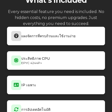
What's Included
FiveM
25770
FiveM
30906
Every essential feature you need is included. No
FiveM
30863
hidden costs, no premium upgrades. Just
FiveM
30819
everything you need to succeed.
FiveM
30811
FiveM
30790
แผงจัดการที่ครบถ้วนและใช้งานง่าย
FiveM
30707
FiveM
30439
FiveM
30408
FiveM
30373
ประสิทธิภาพ CPU
EPYC 4244P+
IP เฉพาะ
การอัปเดตอัตโนมัติ