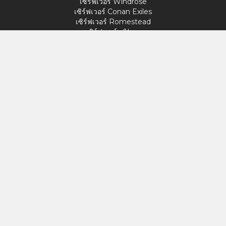
เซิร์ฟเวอร์ Windrose
เซิร์ฟเวอร์ Conan Exiles
เซิร์ฟเวอร์ Romestead
เซิร์ฟเวอร์ s&box
วันแห่งความพ่ายแพ้
เซิร์ฟเวอร์ Factorio
เซิร์ฟเวอร์ FiveM
เซิร์ฟเวอร์มายน์คราฟต์
เซิร์ฟเวอร์ ARK: Survival Ascended
เซิร์ฟเวอร์ Hytale
เข้าใช้
โปรไฟล์ของฉัน
สนับสนุน
VERYGAMES
เกี่ยวกับ
ฮาร์ดแวร์
วิธีการชำระเงิน