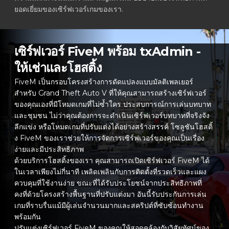
ยอดเยี่ยมของเซิร์ฟเวอร์เกมของเรา.
เซิร์ฟเวอร์ FiveM พร้อม txAdmin -
ให้เช่าและโฮสติ้ง
FiveM เป็นกรอบโครงสร้างการดัดแปลงแบบมัลติเพลเยอร์
สำหรับ Grand Theft Auto V ที่ให้คุณสามารถสร้างเซิร์ฟเวอร์
ของคุณเองที่มีโหมดเกมที่ไม่ซ้ำใคร ประสบการณ์การเล่นบทบาท
และชุมชน ไม่ว่าคุณต้องการจะดำเนินเซิร์ฟเวอร์บทบาทที่จริงจัง
ลีกแข่ง หรือโหมดเกมที่ปรับแต่งได้อย่างสร้างสรรค์ โซลูชันโฮสติ้
ง FiveM ของเราช่วยให้การจัดการเซิร์ฟเวอร์ของคุณเป็นเรื่อง
ง่ายและมีประสิทธิภาพ
ด้วยบริการโฮสติ้งของเรา คุณสามารถเปิดเซิร์ฟเวอร์ FiveM ได้
ในเวลาเพียงไม่กี่นาที เพลิดเพลินกับการติดตั้งที่รวดเร็วและแผง
ควบคุมที่ใช้งานง่าย ขณะที่ได้รับประโยชน์จากประสิทธิภาพที่
คงที่ด้วยโครงสร้างพื้นฐานที่ปรับแต่งมา อันนี้รับประกันการเล่น
เกมที่ราบรื่นแม้มีผู้เล่นจำนวนมากและสคริปต์ที่ซับซ้อนทำงาน
พร้อมกัน
ปรับแต่งเซิร์ฟเวอร์ FiveM ของคุณให้สอดคล้องกับวิสัยทัศน์ของ