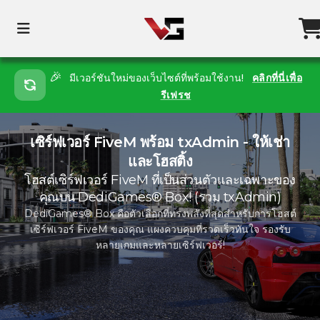
🎉
มีเวอร์ชันใหม่ของเว็บไซต์ที่พร้อมใช้งาน!
คลิกที่นี่เพื่อ
รีเฟรช
เซิร์ฟเวอร์ FiveM พร้อม txAdmin - ให้เช่า
และโฮสติ้ง
โฮสต์เซิร์ฟเวอร์ FiveM ที่เป็นส่วนตัวและเฉพาะของ
คุณบน DediGames® Box! (รวม txAdmin)
DediGames® Box คือตัวเลือกที่ทรงพลังที่สุดสำหรับการโฮสต์
เซิร์ฟเวอร์ FiveM ของคุณ แผงควบคุมที่รวดเร็วทันใจ รองรับ
หลายเกมและหลายเซิร์ฟเวอร์!