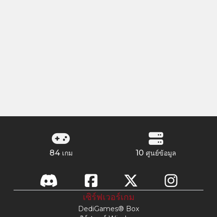
84
10
เกม
ศูนย์ข้อมูล
เซิร์ฟเวอร์เกม
DediGames® Box