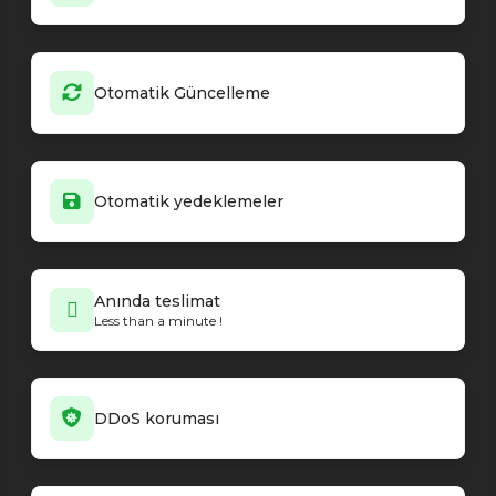
Otomatik Güncelleme
Otomatik yedeklemeler
Anında teslimat
Less than a minute !
DDoS koruması