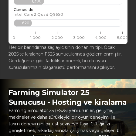
1,390
Gamed.de
Intel Core2 Quad Q9650
620
0
1,000
2,000
3,000
4,000
5,000
Her bir barındırma sağlayıcısının donanım tipi, Ocak
2025'te kiralanan FS25 sunucularında gözlemlenmiştir.
Gördüğünüz gibi, farklılıklar önemli, bu da oyun
sunucularımızın olağanüstü performansını açıklıyor.
Farming Simulator 25
Sunucusu - Hosting ve kiralama
Farming Simulator 25 (FS25) yeni ürünler, gelişmiş
makineler ve daha sürükleyici bir oyun deneyimi ile
tarım deneyimini bir üst seviyeye taşır. Çiftliğinizi
genişletmek, arkadaşlarınızla çalışmak veya gelişen bir