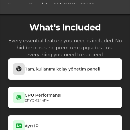
Farming Simulator 25
1.18.0.0 b38796
Farming Simulator 25
1.17.0.0 b38177.Vredo
Farming Simulator 25
1.17.0.0 b38176
What's Included
Farming Simulator 25
1.16.0.2 b37953
Farming Simulator 25
1.16.0.0 b37675
Farming Simulator 25
1.15.0.0 b36873
Every essential feature you need is included. No
Farming Simulator 25
1.14.1.0 b36635
hidden costs, no premium upgrades. Just
Farming Simulator 25
1.14.0.0 HF.1.1.b36545
everything you need to succeed.
Farming Simulator 25
1.13.0.0
Farming Simulator 25
1.11.0.0 Nexat.1.2.PnP.1.2
Tam, kullanımı kolay yönetim paneli
Farming Simulator 25
1.10.0.0 PnP.1.1.0
CPU Performansı
EPYC 4244P+
Ayrı IP