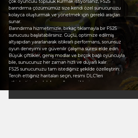
çok oyunculu topluluk kurmak istiyorsanız, FS25
barındırma çözümümüz size kendi özel sunucunuzu
kolayca oluşturmak ve yönetmek için gerekli araçları
sunar.
Barındırma hizmetimizle, birkaç tıklamayla bir FS25
sunucusu başlatabilirsiniz. Güçlü, optimize edilmiş
altyapıdan yararlanarak istikrarlı performans, sorunsuz
oyun deneyimi ve güvenilir çalışma süresi elde edin.
Büyük çiftlikler, geniş modlar ve birçok bağlı oyuncuyla
bile, sunucunuz her zaman hızlı ve duyarlı kalır.
FS25 sunucunuzu tam istediğiniz şekilde özelleştirin:
Tercih ettiğiniz haritaları seçin, resmi DLC'leri
etkinleştirin, topluluk modlarını yükleyin ve oyun
ayarlarını tarım deneyiminizi şekillendirecek şekilde
ayarlayın. İster gerçekçi bir ekonomi ve zorlu bir
ilerleme, ister yaratıcı ve rahat bir oyun tarzı tercih edin,
dünyanız üzerinde tam kontrole sahipsiniz.
Kullanıcı dostu kontrol panelimiz, sunucu yönetimini
basit hale getirir. Ayarları yapılandırın, oyuncu erişimini
yönetin, yedeklemeleri zamanlayın ve sunucu
performansını gerçek zamanlı izleyin. Ayrıca, adanmış