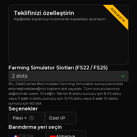
ÖZELLEŞTIR
Teklifinizi özelleştirin
Aşağıdaki kaydırıcıyı kullanarak kapasiteyi ayarlayın.
Farming Simulator Slotları (FS22 / FS25)
2 slots
Bu, DediGames Box'ınızdaki Farming Simulator sunucularınızda
etkinleştirebileceğiniz toplam slot sayısıdır. Tüm sunucularınıza
dağıtılmak üzere. Örneğin: Tek bir 8 slotlu sunucu için 8 FS slotu
veya 3 adet 4 slotlu sunucu için 12 FS slotu veya 6 adet 10 slotlu
sunucu için 60 slot.
Seçenekler
Flexi +
Özel IP
Barındırma yeri seçin
Fransa
Almanya