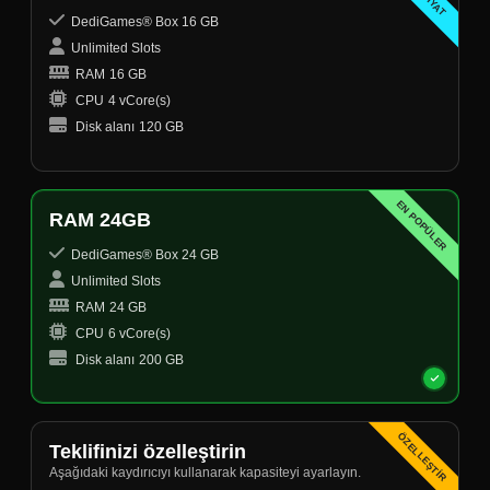
DediGames® Box 16 GB
Unlimited Slots
RAM
16 GB
CPU
4 vCore(s)
Disk alanı
120 GB
EN POPÜLER
RAM 24GB
DediGames® Box 24 GB
Unlimited Slots
RAM
24 GB
CPU
6 vCore(s)
Disk alanı
200 GB
ÖZELLEŞTIR
Teklifinizi özelleştirin
Aşağıdaki kaydırıcıyı kullanarak kapasiteyi ayarlayın.