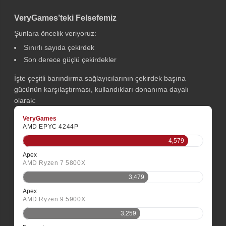
VeryGames’teki Felsefemiz
Şunlara öncelik veriyoruz:
Sınırlı sayıda çekirdek
Son derece güçlü çekirdekler
İşte çeşitli barındırma sağlayıcılarının çekirdek başına
gücünün karşılaştırması, kullandıkları donanıma dayalı
olarak:
VeryGames
AMD EPYC 4244P
4,579
Apex
AMD Ryzen 7 5800X
3,479
Apex
AMD Ryzen 9 5900X
3,259