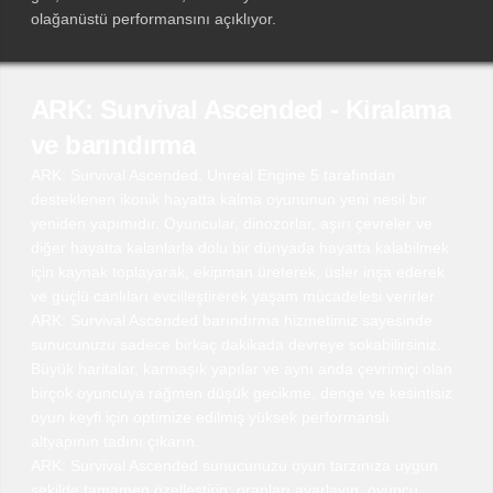
olağanüstü performansını açıklıyor.
ARK: Survival Ascended - Kiralama
ve barındırma
ARK: Survival Ascended, Unreal Engine 5 tarafından
desteklenen ikonik hayatta kalma oyununun yeni nesil bir
yeniden yapımıdır. Oyuncular, dinozorlar, aşırı çevreler ve
diğer hayatta kalanlarla dolu bir dünyada hayatta kalabilmek
için kaynak toplayarak, ekipman üreterek, üsler inşa ederek
ve güçlü canlıları evcilleştirerek yaşam mücadelesi verirler.
ARK: Survival Ascended barındırma hizmetimiz sayesinde
sunucunuzu sadece birkaç dakikada devreye sokabilirsiniz.
Büyük haritalar, karmaşık yapılar ve aynı anda çevrimiçi olan
birçok oyuncuya rağmen düşük gecikme, denge ve kesintisiz
oyun keyfi için optimize edilmiş yüksek performanslı
altyapının tadını çıkarın.
ARK: Survival Ascended sunucunuzu oyun tarzınıza uygun
şekilde tamamen özelleştirin: oranları ayarlayın, oyuncu