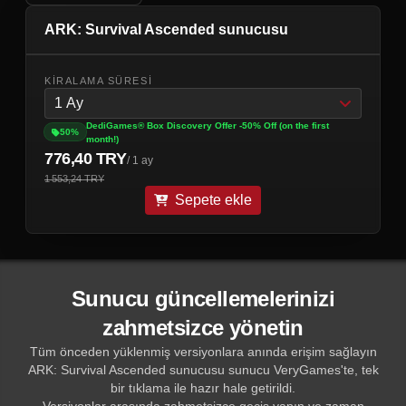
ARK: Survival Ascended sunucusu
KIRALAMA SÜRESI
1 Ay
DediGames® Box Discovery Offer -50% Off (on the first
50%
month!)
776,40 TRY
/ 1 ay
1 553,24 TRY
Sepete ekle
Sunucu güncellemelerinizi
zahmetsizce yönetin
Tüm önceden yüklenmiş versiyonlara anında erişim sağlayın
ARK: Survival Ascended sunucusu sunucu VeryGames'te, tek
bir tıklama ile hazır hale getirildi.
Versiyonlar arasında zahmetsizce geçiş yapın ve zaman