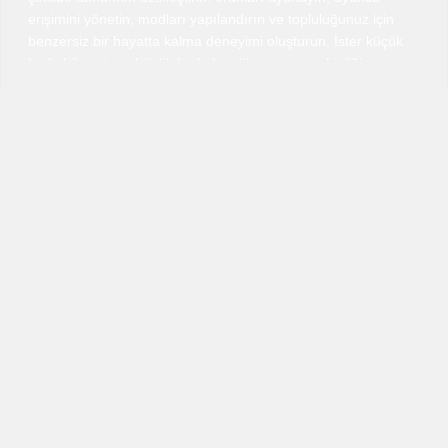
erişimini yönetin, modları yapılandırın ve topluluğunuz için
benzersiz bir hayatta kalma deneyimi oluşturun. İster küçük
bir kabileye ister büyük bir kalıcı dünyaya ev sahipliği yapıyor
olun, tam kontrol sizde.
Kullanıcı dostu kontrol panelimiz sunucu yönetimini basit ve
verimli hale getirir. Ayarları kolayca yapılandırın, otomatik
yeniden başlatmaları zamanlayın ve performansı gerçek
zamanlı izleyin. Destek ekibimiz, yardıma ihtiyacınız
olduğunda her zaman ulaşılabilir.
ARK: Survival Ascended için VeryGames barındırmayı
seçerek oyuncularınıza güvenilir, güvenli ve tamamen
özelleştirilebilir bir ortam sunarsınız. Performansına
güvenebileceğiniz bir ortamda hayatta kalın, inşa edin ve
fethedin.