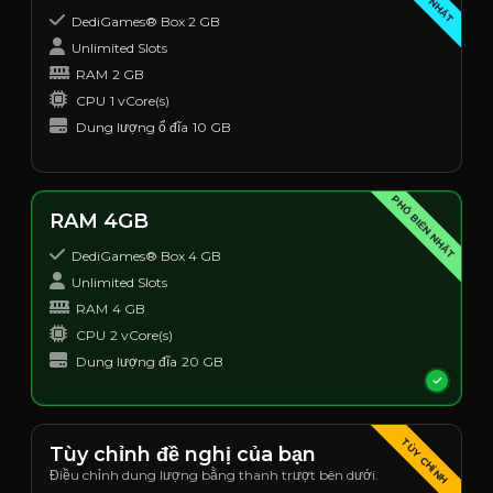
DediGames® Box 2 GB
Unlimited Slots
RAM
2 GB
CPU
1 vCore(s)
Dung lượng ổ đĩa
10 GB
PHỔ BIẾN NHẤT
RAM 4GB
DediGames® Box 4 GB
Unlimited Slots
RAM
4 GB
CPU
2 vCore(s)
Dung lượng đĩa
20 GB
TÙY CHỈNH
Tùy chỉnh đề nghị của bạn
Điều chỉnh dung lượng bằng thanh trượt bên dưới.