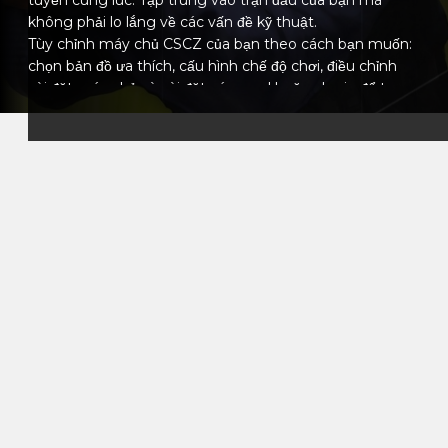
không phải lo lắng về các vấn đề kỹ thuật.
Tùy chỉnh máy chủ CSCZ của bạn theo cách bạn muốn:
chọn bản đồ ưa thích, cấu hình chế độ chơi, điều chỉnh
cài đặt máy chủ và cài đặt các mod hoặc plugin để tạo
ra trải nghiệm đặc biệt. Cho dù bạn đang chạy một máy
chủ cạnh tranh nghiêm túc hay một máy chủ cộng
đồng giải trí, bạn vẫn có quyền kiểm soát hoàn toàn.
Bảng điều khiển trực quan của chúng tôi cho phép bạn
dễ dàng quản lý máy chủ, điều chỉnh cấu hình, lên lịch
khởi động lại tự động và giám sát hiệu suất theo thời
gian thực. Và nếu bạn cần trợ giúp, đội ngũ hỗ trợ của
chúng tôi luôn sẵn sàng để hỗ trợ bạn, để bạn có thể
tập trung hoàn toàn vào người chơi của mình.
Bằng cách chọn lưu trữ tại VeryGames cho Counter-
Strike: Condition Zero, bạn cung cấp cho người chơi của
mình một môi trường ổn định, an toàn và hoàn toàn có
thể tùy chỉnh. Xây dựng cộng đồng của bạn, tập hợp
bạn bè của bạn, và cùng sống lại cường độ của CSCZ
với hiệu suất và độ tin cậy mà bạn có thể tin tưởng.