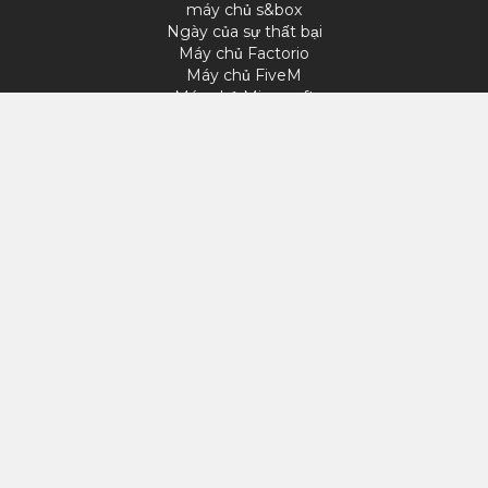
máy chủ s&box
Ngày của sự thất bại
Máy chủ Factorio
Máy chủ FiveM
Máy chủ Minecraft
Máy chủ ARK: Survival Ascended
Máy chủ Hytale
TRUY CẬP
Hồ sơ của tôi
Hỗ trợ
VERYGAMES
Giới thiệu
Phần cứng
PHƯƠNG THỨC THANH TOÁN