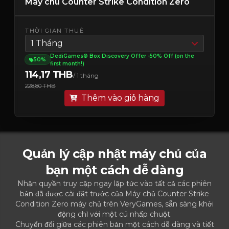
Máy chủ Counter Strike Condition Zero
THỜI GIAN THUÊ
1 Tháng
DediGames® Box Discovery Offer -50% Off (on the
50%
first month!)
114,17 THB
/ 1 tháng
228,80 THB
Thêm vào giỏ hàng
Quản lý cập nhật máy chủ của
bạn một cách dễ dàng
Nhận quyền truy cập ngay lập tức vào tất cả các phiên
bản đã được cài đặt trước của Máy chủ Counter Strike
Condition Zero máy chủ trên VeryGames, sẵn sàng khởi
động chỉ với một cú nhấp chuột.
Chuyển đổi giữa các phiên bản một cách dễ dàng và tiết