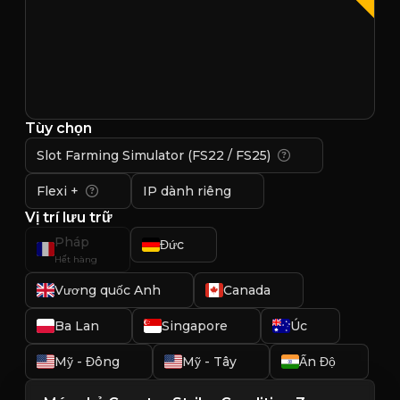
Tùy chọn
Slot Farming Simulator (FS22 / FS25)
Flexi +
IP dành riêng
Vị trí lưu trữ
Pháp
Đức
Hết hàng
Vương quốc Anh
Canada
Ba Lan
Singapore
Úc
Mỹ - Đông
Mỹ - Tây
Ấn Độ