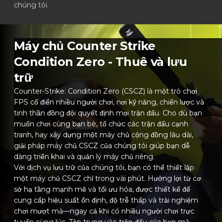
chúng tôi.
Máy chủ Counter Strike
Condition Zero - Thuê và lưu
trữ
Counter-Strike: Condition Zero (CSCZ) là một trò chơi
FPS cổ điển nhiều người chơi, nơi kỹ năng, chiến lược và
tinh thần đồng đội quyết định mọi trận đấu. Cho dù bạn
muốn chơi cùng bạn bè, tổ chức các trận đấu cạnh
tranh, hay xây dựng một máy chủ cộng đồng lâu dài,
giải pháp máy chủ CSCZ của chúng tôi giúp bạn dễ
dàng triển khai và quản lý máy chủ riêng.
Với dịch vụ lưu trữ của chúng tôi, bạn có thể thiết lập
một máy chủ CSCZ chỉ trong vài phút. Hưởng lợi từ cơ
sở hạ tầng mạnh mẽ và tối ưu hóa, được thiết kế để
cung cấp hiệu suất ổn định, độ trễ thấp và trải nghiệm
chơi mượt mà—ngay cả khi có nhiều người chơi trực
tuyến cùng lúc. Tập trung vào trận đấu của bạn mà