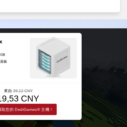
Fabric 0.15.7
Fabric 0.15.7
x
Fabric 0.15.7
8GB
理面板
Fabric 0.15.7
來自
39,12 CNY
19,53 CNY
取您的 DediGames® 主機！