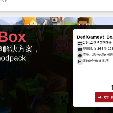
.15.11
 1.2.3
2024/04/28 03:35:19
.15.7
 1.2.2
Box
2024/04/26 06:16:47
.15.7
DediGames® Bo
1 到 12 個活躍伺服器
 1.2.1
的終極解決方案，
2024/04/21 04:11:27
記憶體: 從 2GB 到 12
.15.7
完整、易於使用的管
modpack
實時統計數據 (5 秒)
 1.2.0
2024/04/16 02:48:57
.15.7
）
立即獲