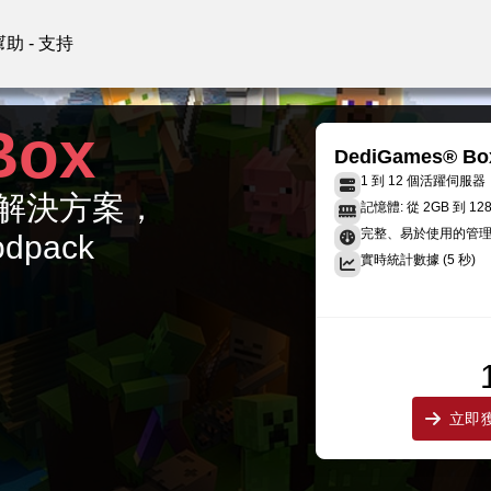
幫助 - 支持
Box
DediGames® Bo
1 到 12 個活躍伺服器
終極解決方案，
記憶體: 從 2GB 到 12
完整、易於使用的管
odpack
實時統計數據 (5 秒)
立即獲