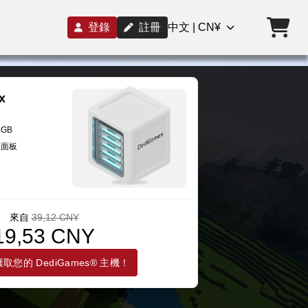
登錄
註冊
中文 | CN¥
x
8GB
理面板
來自
39,12 CNY
19,53 CNY
取您的 DediGames® 主機！