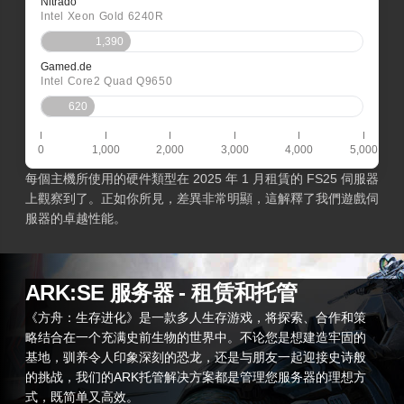
Nitrado
Intel Xeon Gold 6240R
1,390
Gamed.de
Intel Core2 Quad Q9650
620
0
1,000
2,000
3,000
4,000
5,000
每個主機所使用的硬件類型在 2025 年 1 月租賃的 FS25 伺服器
上觀察到了。正如你所見，差異非常明顯，這解釋了我們遊戲伺
服器的卓越性能。
ARK:SE 服务器 - 租赁和托管
《方舟：生存进化》是一款多人生存游戏，将探索、合作和策
略结合在一个充满史前生物的世界中。不论您是想建造牢固的
基地，驯养令人印象深刻的恐龙，还是与朋友一起迎接史诗般
的挑战，我们的ARK托管解决方案都是管理您服务器的理想方
式，既简单又高效。