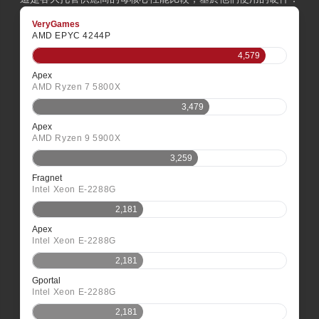
VeryGames
AMD EPYC 4244P
4,579
Apex
AMD Ryzen 7 5800X
3,479
Apex
AMD Ryzen 9 5900X
3,259
Fragnet
Intel Xeon E-2288G
2,181
Apex
Intel Xeon E-2288G
2,181
Gportal
Intel Xeon E-2288G
2,181