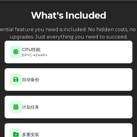
What's Included
ential feature you need is included. No hidden costs, 
upgrades. Just everything you need to succeed.
CPU性能
EPYC 4244P+
自动备份
计划任务
多重安装