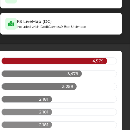
FS LiveMap (DG)
Included with DediGames® Box Ultimate
4,579
3,479
3,259
2,181
2,181
2,181