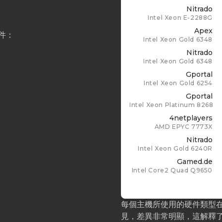
Nitrado
Intel Xeon E-2288G
Apex
件：
Intel Xeon Gold 6348
Nitrado
Intel Xeon Gold 6348
Gportal
Intel Xeon Gold 6254
Gportal
Intel Xeon Platinum 8268
4netplayers
AMD EPYC 7773X
Nitrado
Intel Xeon Gold 6240R
Gamed.de
Intel Core2 Quad Q9650
每個主機所使用的硬件類型在 2
見，差異非常明顯，這解釋