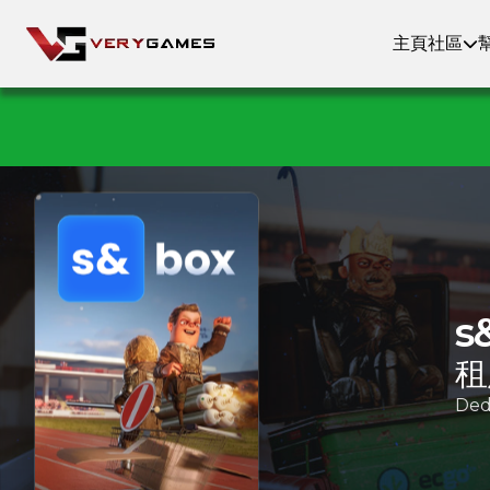
主頁
社區
s
租
De