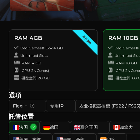
最佳價格
RAM 4GB
RAM 10GB
DediGames® Box 4 GB
DediGames® 
Unlimited Slots
Unlimited Slot
RAM
4 GB
RAM
10 GB
CPU
2 vCore(s)
CPU
2 vCore(
磁盘空间
20 GB
磁盘空间
60 
選項
Flexi +
专用IP
农业模拟器插槽 (FS22 / FS25
託管位置
法国
德国
联合王国
加拿大
美国 - 东部
美国 - 西部
印度