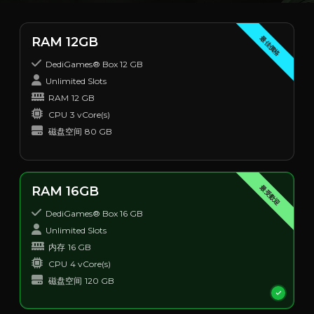
最佳價格
RAM 12GB
DediGames® Box 12 GB
Unlimited Slots
RAM
12 GB
CPU
3 vCore(s)
磁盘空间
80 GB
最受歡迎
RAM 16GB
DediGames® Box 16 GB
Unlimited Slots
内存
16 GB
CPU
4 vCore(s)
磁盘空间
120 GB