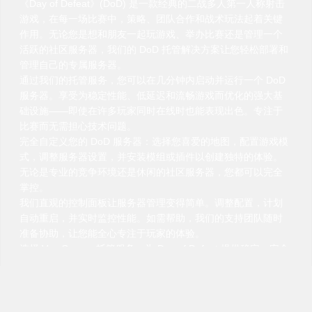
《Day of Defeat》(DoD) 是一款经典的二战多人第一人称射击
游戏，在每一场比赛中，策略、团队合作和战术玩法起着关键
作用。无论您是想和朋友一起玩游戏、举办比赛还是管理一个
活跃的社区服务器，我们的 DoD 托管解决方案让您轻松部署和
管理自己的专属服务器。
通过我们的托管服务，您可以在几分钟内启动并运行一个 DoD
服务器。享受为稳定性能、低延迟和流畅游戏而优化的强大基
础设施——即使在许多玩家同时在线时也能表现出色。专注于
比赛而无需担心技术问题。
完全自定义您的 DoD 服务器：选择您喜爱的地图，配置游戏模
式，调整服务器设置，并安装模组或插件以创建独特的体验。
无论是专业的竞争环境还是休闲的社区服务器，您都可以完全
掌控。
我们直观的控制面板让服务器管理变得简单。调整配置，计划
自动重启，并实时监控性能。如需帮助，我们的支持团队随时
准备协助，让您能全心专注于玩家的体验。
选择 VeryGames 托管服务，为 Day of Defeat 提供稳定、安全
且完全可自定义的环境。建立您的社区，召集您的朋友，体验
您所信赖的 DoD 的激烈对抗和可靠性能。