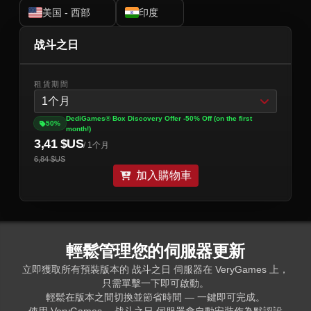
美国 - 西部
印度
战斗之日
租賃期間
1个月
DediGames® Box Discovery Offer -50% Off (on the first
50%
month!)
3,41 $US
/ 1个月
6,84 $US
加入購物車
輕鬆管理您的伺服器更新
立即獲取所有預裝版本的 战斗之日 伺服器在 VeryGames 上，
只需單擊一下即可啟動。
輕鬆在版本之間切換並節省時間 — 一鍵即可完成。
使用 VeryGames， 战斗之日 伺服器會自動安裝作為默認設