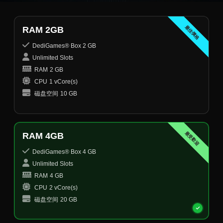
最佳價格
RAM 2GB
DediGames® Box 2 GB
Unlimited Slots
RAM
2 GB
CPU
1 vCore(s)
磁盘空间
10 GB
最受歡迎
RAM 4GB
DediGames® Box 4 GB
Unlimited Slots
RAM
4 GB
CPU
2 vCore(s)
磁盘空间
20 GB