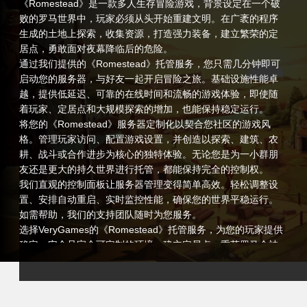
《Romestead》是一款多人生存冒险游戏，背景设定在一个破
败的罗马世界中，玩家必须从头开始重建文明。在广袤的程序
生成的土地上探索，收集资源，打造强力装备，建立繁荣的定
居点，勇敢面对夜幕降临后的危险。
通过我们提供的《Romestead》托管服务，您只需几分钟即可
启动您的服务器，与好友一起开启冒险之旅。基础设施性能卓
越，提供低延迟、可靠的在线时间和流畅的游戏体验，即使随
着玩家、定居点和大规模探索的增加，也能保持稳定运行。
将您的《Romestead》服务器定制化以契合您社区的游戏风
格。管理玩家访问、配置游戏设置，并创造以探索、建筑、农
耕、战斗或合作进步为核心的独特体验。无论您是为一小群朋
友还是更大的持久世界进行托管，都能保持完全的控制权。
我们直观的控制面板让服务器管理变得简单高效。轻松调整设
置、安排自动重启、实时监控性能，确保您的世界平稳运行。
如需帮助，我们的支持团队随时为您服务。
选择VeryGames的《Romestead》托管服务，为您的玩家提供
稳定、安全且完全可定制的环境。建立定居点，重获罗马众神
的青睐，探索危险的地下城，凭借可靠的托管性能创造难忘的
冒险经历。