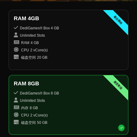
最佳價格
RAM 4GB
DediGames® Box 4 GB
Unlimited Slots
RAM
4 GB
CPU
2 vCore(s)
磁盘空间
20 GB
最受歡迎
RAM 8GB
DediGames® Box 8 GB
Unlimited Slots
内存
8 GB
CPU
2 vCore(s)
磁盘空间
50 GB