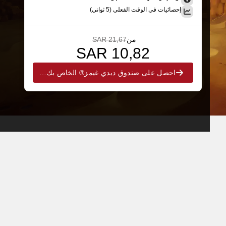
إحصائيات في الوقت الفعلي (5 ثواني)
من
21,67 SAR
10,82 SAR
احصل على صندوق ديدي غيمز® الخاص بك الآن!