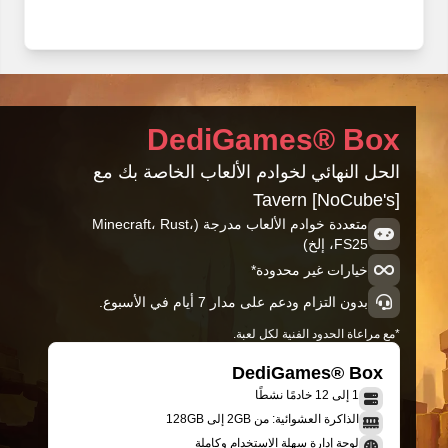
DediGames® Box
الحل النهائي لخوادم الألعاب الخاصة بك مع
[NoCube's] Tavern
متعددة خوادم الألعاب مدرجة (Minecraft، Rust،
FS25، إلخ)
خيارات غير محدودة*
بدون التزام ودعم على مدار 7 أيام في الأسبوع.
*مع مراعاة الحدود الفنية لكل لعبة.
DediGames® Box
1 إلى 12 خادمًا نشطًا
الذاكرة العشوائية: من 2GB إلى 128GB
لوحة إدارة سهلة الاستخدام وكاملة