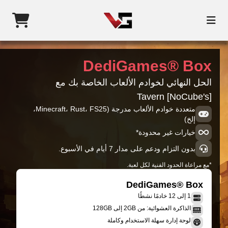
DediGames® Box
الحل النهائي لخوادم الألعاب الخاصة بك مع
[NoCube's] Tavern
متعددة خوادم الألعاب مدرجة (Minecraft، Rust، FS25،
إلخ)
خيارات غير محدودة*
بدون التزام ودعم على مدار 7 أيام في الأسبوع.
*مع مراعاة الحدود الفنية لكل لعبة.
DediGames® Box
1 إلى 12 خادمًا نشطًا
الذاكرة العشوائية: من 2GB إلى 128GB
لوحة إدارة سهلة الاستخدام وكاملة