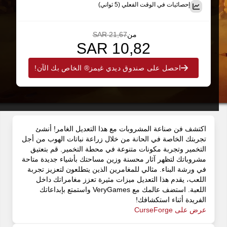
إحصائيات في الوقت الفعلي (5 ثواني)
من
21,67 SAR
10,82 SAR
احصل على صندوق ديدي غيمز® الخاص بك الآن!
اكتشف فن صناعة المشروبات مع هذا التعديل الغامر! أنشئ
تجربتك الخاصة في الحانة من خلال زراعة نباتات الهوب من أجل
التخمير وتجربة مكونات متنوعة في محطة التخمير. قم بتعتيق
مشروباتك لتظهر آثار محسنة وزين مساحتك بأشياء جديدة متاحة
في ورشة البناء. مثالي للمغامرين الذين يتطلعون لتعزيز تجربة
اللعب، يقدم هذا التعديل ميزات مثيرة تعزز مغامراتك داخل
اللعبة. استضف عالمك مع VeryGames واستمتع بإبداعاتك
الفريدة أثناء استكشافك!
عرض على CurseForge