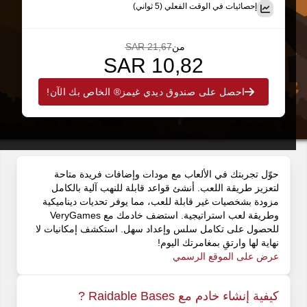
إحصائيات في الوقت الفعلي (5 ثواني)
من
21,67 SAR
10,82 SAR
احصل على صندوق ديدي غيمز® الخاص بك الآن!
حوّل تجربتك في الألعاب مع مودات وإضافات فريدة متاحة
لتعزيز طريقة اللعب. أنشئ قواعد قابلة للنهب آلية بالكامل
مزودة بشخصيات غير قابلة للعب، مما يوفر تحديات ديناميكية
وطريقة لعب استراتيجية. استضف خادمك مع VeryGames
للحصول على تكامل سلس وإعداد سهل. استكشف إمكانيات لا
نهاية لها وارتقِ بمغامرتك اليوم!
عرض على الموقع الرسمي
كيفية إنشاء خادم مع Raidable Bases ?