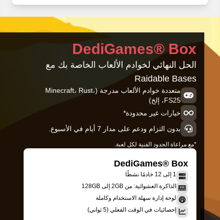
DediGames® Box
الحل النهائي لخوادم الألعاب الخاصة بك مع
Raidable Bases
متعددة خوادم الألعاب مدرجة (Minecraft، Rust،
FS25، إلخ)
خيارات غير محدودة*
بدون التزام ودعم على مدار 7 أيام في الأسبوع.
*مع مراعاة الحدود الفنية لكل لعبة.
DediGames® Box
1 إلى 12 خادمًا نشطًا
الذاكرة العشوائية: من 2GB إلى 128GB
لوحة إدارة سهلة الاستخدام وكاملة
إحصائيات في الوقت الفعلي (5 ثواني)