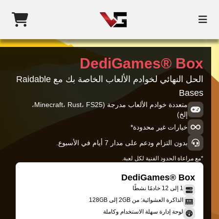
DediGames® Box
الحل النهائي لخوادم الألعاب الخاصة بك مع Raidable
Bases
متعددة خوادم الألعاب مدرجة (Minecraft، Rust، FS25،
إلخ)
خيارات غير محدودة*
بدون التزام ودعم على مدار 7 أيام في الأسبوع.
*مع مراعاة الحدود الفنية لكل لعبة.
DediGames® Box
1 إلى 12 خادمًا نشطًا
الذاكرة العشوائية: من 2GB إلى 128GB
لوحة إدارة سهلة الاستخدام وكاملة