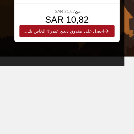
من
21,67 SAR
10,82 SAR
احصل على صندوق ديدي غيمز® الخاص بك الآن!