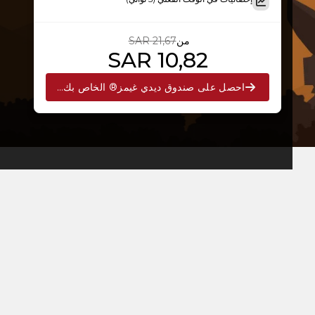
من
21,67 SAR
10,82 SAR
احصل على صندوق ديدي غيمز® الخاص بك الآن!