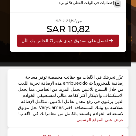
إحصائيات في الوقت الفعلي (5 ثواني)
من
21,67 SAR
10,82 SAR
احصل على صندوق ديدي غيمز® الخاص بك الآن!
عزّز تجربتك في الألعاب مع حقائب مخصصة توفر مساحة
إضافية للمخزون! تُ enriquecido هذه الإضافة تجربة اللعب
من خلال السماح للاعبين بحمل المزيد من العناصر، مما يجعل
الاستكشاف والابتكار أكثر كفاءة. مثالي لمستضيفي الخوادم
الذين يرغبون في رفع معدل تفاعل اللاعبين، تتكامل الإضافة
بسلاسة مع بيئتك المستضافة. اختر VeryGames لحل موثوق
لاستضافة الخوادم واستفد بالكامل من مغامراتك في الألعاب!
عرض على الموقع الرسمي