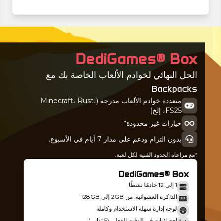
DediGames® Box
الحل النهائي لخوادم الألعاب الخاصة بك مع
Backpacks
متعددة خوادم الألعاب مدرجة (Minecraft، Rust،
FS25، إلخ)
خيارات غير محدودة*
بدون التزام ودعم على مدار 7 أيام في الأسبوع.
*مع مراعاة الحدود الفنية لكل لعبة.
DediGames® Box
1 إلى 12 خادمًا نشطًا
الذاكرة العشوائية: من 2GB إلى 128GB
لوحة إدارة سهلة الاستخدام وكاملة
إحصائيات في الوقت الفعلي (5 ثواني)