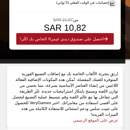
إحصائيات في الوقت الفعلي (5 ثواني)
من
21,67 SAR
10,82 SAR
احصل على صندوق ديدي غيمز® الخاص بك الآن!
ارتقِ بتجربة الألعاب الخاصة بك مع إضافات التصنيع الفورية
المتوفرة للعبتك المفضلة. تُمكن هذه المكونات الإضافية الفعالة
اللاعبين من إنشاء العناصر الأساسية بسرعة، مما يحسن من
توازن اللعبة ويسمح بابتكار استراتيجيات جديدة. غيّر الطريقة
التي تتفاعل بها مع عالم اللعبة وقم بتبسيط عملية التصنيع لتحصل
على أقصى استفادة من مغامراتك. اختر VeryGames للحصول
على تثبيت سلس ودعم استثنائي للاستفادة الكاملة من هذه
الميزات الفريدة!
عرض على الموقع الرسمي