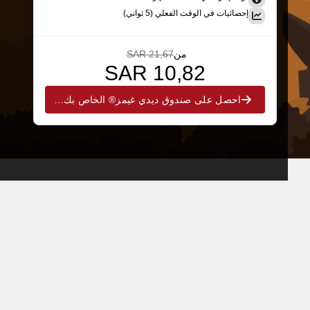
إحصائيات في الوقت الفعلي (5 ثواني)
من
21,67 SAR
10,82 SAR
احصل على صندوق ديدي غيمز® الخاص بك الآن!