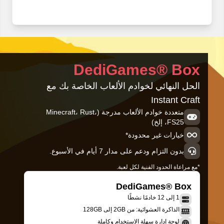
DediGames® Box
الحل النهائي لخوادم الألعاب الخاصة بك مع
Instant Craft
متعددة خوادم الألعاب مدرجة (Minecraft، Rust،
FS25، إلخ)
خيارات غير محدودة*
بدون التزام ودعم على مدار 7 أيام في الأسبوع.
*مع مراعاة الحدود الفنية لكل لعبة.
DediGames® Box
1 إلى 12 خادمًا نشطًا
الذاكرة العشوائية: من 2GB إلى 128GB
لوحة إدارة سهلة الاستخدام وكاملة