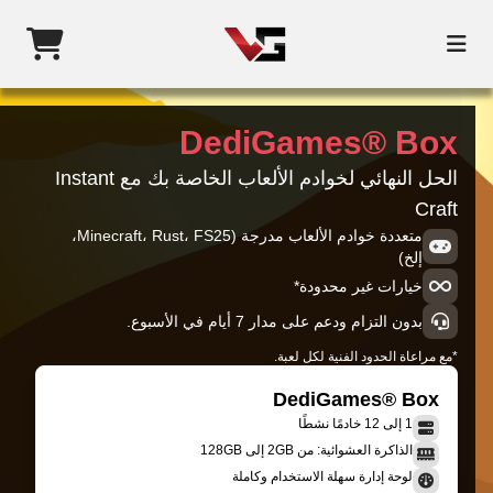
DediGames® Box
الحل النهائي لخوادم الألعاب الخاصة بك مع Instant
Craft
متعددة خوادم الألعاب مدرجة (Minecraft، Rust، FS25،
إلخ)
خيارات غير محدودة*
بدون التزام ودعم على مدار 7 أيام في الأسبوع.
*مع مراعاة الحدود الفنية لكل لعبة.
DediGames® Box
1 إلى 12 خادمًا نشطًا
الذاكرة العشوائية: من 2GB إلى 128GB
لوحة إدارة سهلة الاستخدام وكاملة