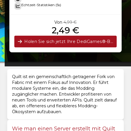
Echtzeit-Statistiken (5s)
Von
4,99 €
2,49 €
Holen Sie sich jetzt Ihre DediGames®-Box!
Quilt ist ein gemeinschaftlich getragener Fork von
Fabric mit einem Fokus auf Innovation. Er führt
modulare Systeme ein, die das Modding
zugänglicher machen. Entwickler profitieren von
neuen Tools und erweiterten APIs. Quilt zielt darauf
ab, ein offeneres und flexibleres Modding-
Ökosystem aufzubauen.
Wie man einen Server erstellt mit Quilt