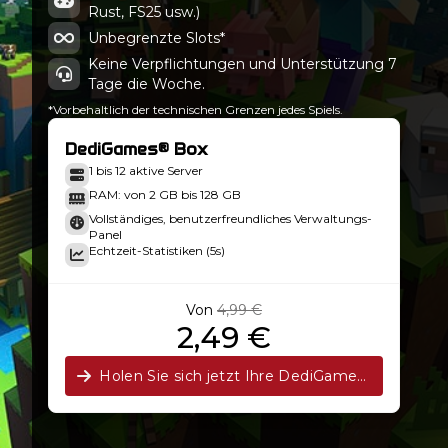
Rust, FS25 usw.)
0.30.0-beta.0
Minecraft 25w46a
Unbegrenzte Slots*
Keine Verpflichtungen und Unterstützung 7
Tage die Woche.
*Vorbehaltlich der technischen Grenzen jedes Spiels.
DediGames® Box
1 bis 12 aktive Server
RAM: von 2 GB bis 128 GB
Vollständiges, benutzerfreundliches Verwaltungs-
Panel
Echtzeit-Statistiken (5s)
Von
4,99 €
2,49 €
Holen Sie sich jetzt Ihre DediGames®-Box!