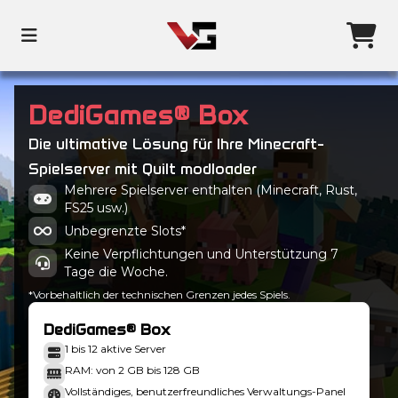
DediGames® Box
Die ultimative Lösung für Ihre Minecraft-
Spielserver mit Quilt modloader
Mehrere Spielserver enthalten (Minecraft, Rust,
FS25 usw.)
Unbegrenzte Slots*
Keine Verpflichtungen und Unterstützung 7
Tage die Woche.
*Vorbehaltlich der technischen Grenzen jedes Spiels.
DediGames® Box
1 bis 12 aktive Server
RAM: von 2 GB bis 128 GB
Vollständiges, benutzerfreundliches Verwaltungs-Panel