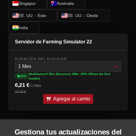
Singapur
Australia
EE. UU. - Este
EE. UU. - Oeste
India
Servidor de Farming Simulator 22
DURACIÓN DEL ALQUILER
1 Mes
DediGames® Box Discovery Offer -50% Off (on the first
50%
month!)
6,21 €
/ 1 mes
12,43 €
Agregar al carrito
Gestiona tus actualizaciones del