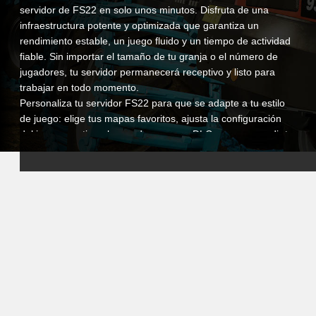
servidor de FS22 en solo unos minutos. Disfruta de una
infraestructura potente y optimizada que garantiza un
rendimiento estable, un juego fluido y un tiempo de actividad
fiable. Sin importar el tamaño de tu granja o el número de
jugadores, tu servidor permanecerá receptivo y listo para
trabajar en todo momento.
Personaliza tu servidor FS22 para que se adapte a tu estilo
de juego: elige tus mapas favoritos, ajusta la configuración
del juego, gestiona los mods y agrega DLCs para expandir tu
experiencia agrícola. Desde simulaciones económicas
realistas hasta agricultura creativa con recursos ilimitados,
tienes el control total sobre cómo deseas jugar.
Nuestro panel de control intuitivo facilita la gestión de tu
servidor. Puedes configurar fácilmente los ajustes, gestionar
el acceso de los jugadores, programar copias de seguridad
automáticas y monitorizar el rendimiento del servidor en
tiempo real. Además, nuestro equipo de soporte está
siempre disponible para asistirte, para que puedas
concentrarte en la agricultura sin preocupaciones técnicas.
Al elegir el alojamiento de VeryGames para Farming