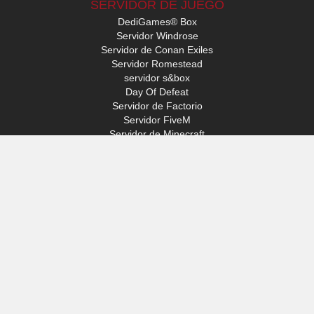
SERVIDOR DE JUEGO
DediGames® Box
Servidor Windrose
Servidor de Conan Exiles
Servidor Romestead
servidor s&box
Day Of Defeat
Servidor de Factorio
Servidor FiveM
Servidor de Minecraft
Servidor de ARK: Survival Ascended
Servidor Hytale
ACCESO
Mi perfil
Soporte
VERYGAMES
Acerca de
Hardware