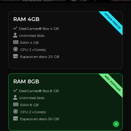
MEJOR PRECIO
RAM 4GB
DediGames® Box 4 GB
Unlimited Slots
RAM
4 GB
CPU
2 vCore(s)
Espacio en disco
20 GB
MÁS POPULAR
RAM 8GB
DediGames® Box 8 GB
Unlimited Slots
RAM
8 GB
CPU
2 vCore(s)
Espacio en disco
50 GB