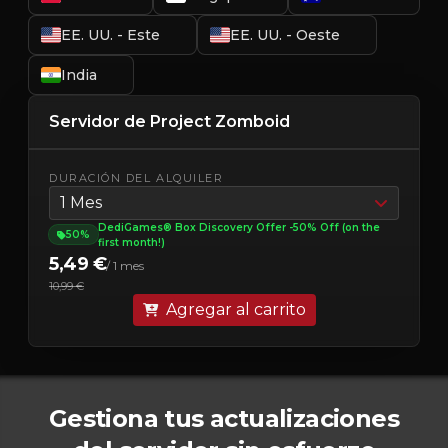
EE. UU. - Este
EE. UU. - Oeste
India
Servidor de Project Zomboid
DURACIÓN DEL ALQUILER
1 Mes
DediGames® Box Discovery Offer -50% Off (on the
50%
first month!)
5,49 €
/ 1 mes
10,99 €
Agregar al carrito
Gestiona tus actualizaciones