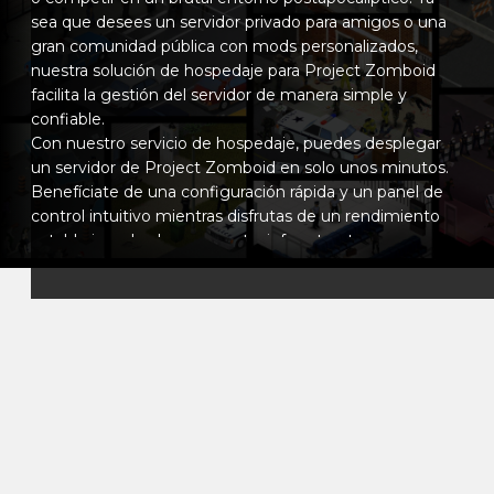
sea que desees un servidor privado para amigos o una
gran comunidad pública con mods personalizados,
nuestra solución de hospedaje para Project Zomboid
facilita la gestión del servidor de manera simple y
confiable.
Con nuestro servicio de hospedaje, puedes desplegar
un servidor de Project Zomboid en solo unos minutos.
Benefíciate de una configuración rápida y un panel de
control intuitivo mientras disfrutas de un rendimiento
estable impulsado por nuestra infraestructura
optimizada. Esto asegura un juego fluido, persistencia
del mundo coherente y sincronización confiable incluso
con múltiples jugadores y listas extensas de mods.
Personaliza por completo tu servidor de Project
Zomboid para adaptarlo a tu visión de supervivencia:
ajusta las configuraciones del sandbox, controla la
población de zombies y la rareza del botín, instala mods
del Workshop, configura reglas de PvP o PvE, y
gestiona el acceso mediante lista blanca. Ya sea que
busques un desafío realista de supervivencia extrema o