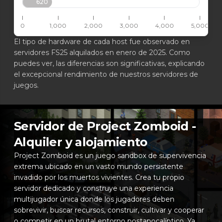
620
0
1,000
2,000
3,000
4,000
5,000
El tipo de hardware de cada host fue observado en
servidores FS25 alquilados en enero de 2025. Como
puedes ver, las diferencias son significativas, explicando
el excepcional rendimiento de nuestros servidores de
juegos.
Servidor de Project Zomboid -
Alquiler y alojamiento
Project Zomboid es un juego sandbox de supervivencia
extrema ubicado en un vasto mundo persistente
invadido por los muertos vivientes. Crea tu propio
servidor dedicado y construye una experiencia
multijugador única donde los jugadores deben
sobrevivir, buscar recursos, construir, cultivar y cooperar
o competir en un brutal entorno postapocalíptico. Ya