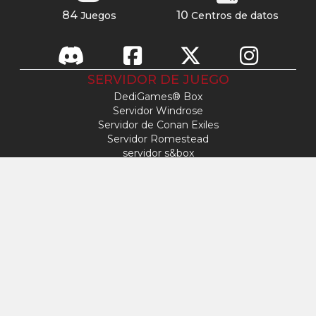
84
10
Juegos
Centros de datos
SERVIDOR DE JUEGO
DediGames® Box
Servidor Windrose
Servidor de Conan Exiles
Servidor Romestead
servidor s&box
Day Of Defeat
Servidor de Factorio
Servidor FiveM
Servidor de Minecraft
Servidor de ARK: Survival Ascended
Servidor Hytale
ACCESO
Mi perfil
Soporte