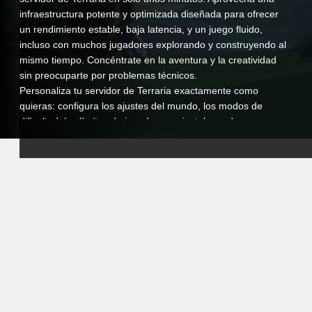
infraestructura potente y optimizada diseñada para ofrecer
un rendimiento estable, baja latencia, y un juego fluido,
incluso con muchos jugadores explorando y construyendo al
mismo tiempo. Concéntrate en la aventura y la creatividad
sin preocuparte por problemas técnicos.
Personaliza tu servidor de Terraria exactamente como
quieras: configura los ajustes del mundo, los modos de
dificultad, los límites de jugadores, e instala mods o
tModLoader para crear una experiencia única. Ya sea que
estés ejecutando un mundo de supervivencia vainila o un
servidor de aventuras muy modificado, mantienes el control
total.
Nuestro intuitivo panel de control te permite gestionar
fácilmente tu servidor, ajustar configuraciones, programar
reinicios automáticos, y monitorear el rendimiento en tiempo
real. Y si alguna vez necesitas ayuda, nuestro equipo de
soporte siempre está disponible para asistirte, para que
puedas enfocarte completamente en tus jugadores.
Al elegir VeryGames para el hospedaje de Terraria,
proporcionas a tus jugadores un ambiente estable, seguro y