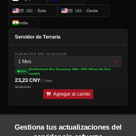
EE. UU. - Este
EE. UU. - Oeste
India
Servidor de Terraria
DURACIÓN DEL ALQUILER
1 Mes
DediGames® Box Discovery Offer -50% Off (on the first
50%
month!)
23,23 CNY
/ 1 mes
46,56 CNY
Agregar al carrito
Gestiona tus actualizaciones del