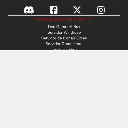
SERVIDOR DE JUEGO
DediGames® Box
Servidor Windrose
Servidor de Conan Exiles
Servidor Romestead
servidor s&box
Day Of Defeat
Servidor de Factorio
Servidor FiveM
Servidor de Minecraft
Servidor de ARK: Survival Ascended
Servidor Hytale
ACCESO
Mi perfil
Soporte
VERYGAMES