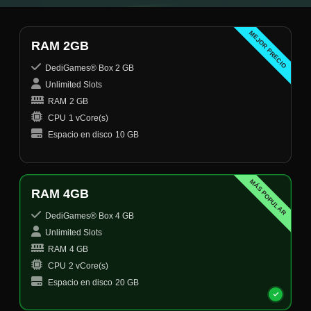
MEJOR PRECIO
RAM 2GB
DediGames® Box 2 GB
Unlimited Slots
RAM
2 GB
CPU
1 vCore(s)
Espacio en disco
10 GB
MÁS POPULAR
RAM 4GB
DediGames® Box 4 GB
Unlimited Slots
RAM
4 GB
CPU
2 vCore(s)
Espacio en disco
20 GB