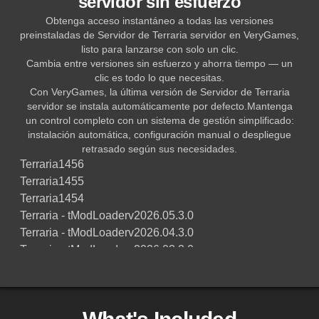
servidor sin esfuerzo
Obtenga acceso instantáneo a todas las versiones
preinstaladas de Servidor de Terraria servidor en VeryGames,
listo para lanzarse con solo un clic.
Cambia entre versiones sin esfuerzo y ahorra tiempo — un
clic es todo lo que necesitas.
Con VeryGames, la última versión de Servidor de Terraria
servidor se instala automáticamente por defecto.Mantenga
un control completo con un sistema de gestión simplificado:
instalación automática, configuración manual o despliegue
retrasado según sus necesidades.
Terraria
1456
Terraria
1455
Terraria
1454
Terraria - tModLoader
v2026.05.3.0
Terraria - tModLoader
v2026.04.3.0
Terraria - tModLoader
v2026.03.3.0
Terraria - tModLoader
v2026.02.3.2
Terraria - tModLoader
v2026.02.3.1
Terraria - tModLoader
v2026.02.3.0
Terraria - tModLoader
v2026.01.3.3