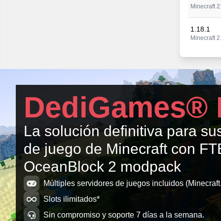
Minecraft 2
1.18.1
Minecraft 2
1.18.0
Minecraft 2
1.17.4
DediGames® 
Minecraft 2
1.17.4
La solución definitiva para su
Minecraft 2
de juego de Minecraft con FT
1.17.3
OceanBlock 2 modpack
Minecraft 2
Múltiples servidores de juegos incluidos (Minecraft,
Slots ilimitados*
Sin compromiso y soporte 7 días a la semana.