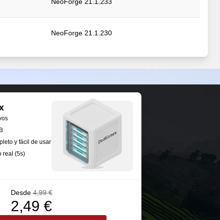
NeoForge 21.1.233
NeoForge 21.1.230
NeoForge 21.1.228
NeoForge 21.1.228
x
vos
NeoForge 21.1.228
B
leto y fácil de usar
 real (5s)
NeoForge 21.1.228
Desde
4,99 €
2,49 €