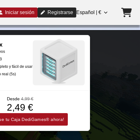
Iniciar sesión
Registrarse
Español | €
x
vos
B
leto y fácil de usar
 real (5s)
Desde
4,99 €
2,49 €
ue tu Caja DediGames® ahora!