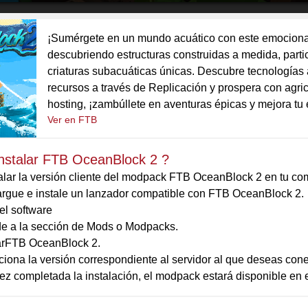
¡Sumérgete en un mundo acuático con este emociona
descubriendo estructuras construidas a medida, parti
criaturas subacuáticas únicas. Descubre tecnologías
recursos a través de Replicación y prospera con agr
hosting, ¡zambúllete en aventuras épicas y mejora t
Ver en FTB
nstalar FTB OceanBlock 2 ?
alar la versión cliente del modpack FTB OceanBlock 2 en tu co
rgue e instale un lanzador compatible con FTB OceanBlock 2.
 el software
e a la sección de Mods o Modpacks.
rFTB OceanBlock 2.
iona la versión correspondiente al servidor al que deseas conec
z completada la instalación, el modpack estará disponible en el 