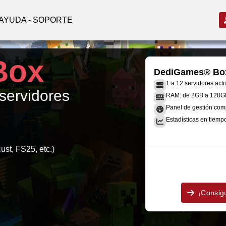
AYUDA - SOPORTE
Box
DediGames® Bo
1 a 12 servidores acti
 servidores
RAM: de 2GB a 128G
Panel de gestión comp
Estadísticas en tiempo
ust, FS25, etc.)
¡Consig