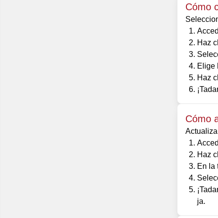
Cómo c
Seleccion
Acced
Haz cl
Selec
Elige 
Haz cl
¡Tada
Cómo a
Actualiz
Acced
Haz c
En la
Selec
¡Tada
ja.