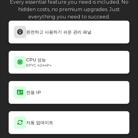
Every essential feature you need is included. No
hidden costs, no premium upgrades. Just
everything you need to succeed.
완전하고 사용하기 쉬운 관리 패널
CPU 성능
EPYC 4244P+
전용 IP
자동 업데이트