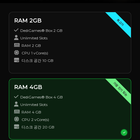
RAM 2GB
최고가
DediGames® Box 2 GB
Unlimited Slots
RAM
2 GB
CPU
1 vCore(s)
디스크 공간
10 GB
가장 인기 있는
RAM 4GB
DediGames® Box 4 GB
Unlimited Slots
RAM
4 GB
CPU
2 vCore(s)
디스크 공간
20 GB