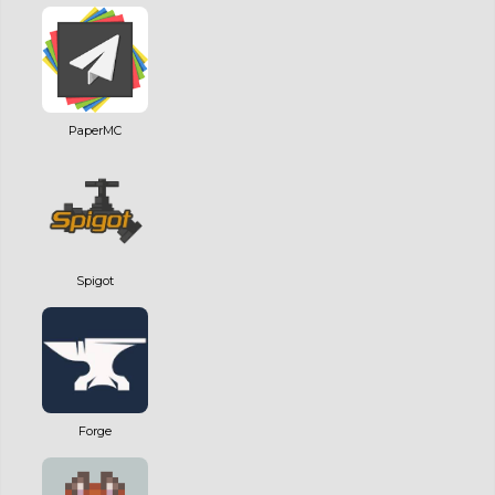
PaperMC
Spigot
Forge