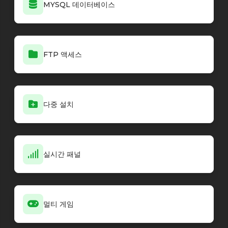
MYSQL 데이터베이스
Minecraft - PaperMC loader
26.1.2-61
Minecraft - PaperMC loader
paper-1.21.9-rc1-23
Minecraft - PaperMC loader
paper-1.21.9-rc1-24
Minecraft - PaperMC loader
paper-1.21.9-rc1-25
FTP 액세스
Minecraft - PaperMC loader
paper-1.21.9-rc1-26
Minecraft - PaperMC loader
paper-1.21.9-rc1-27
Minecraft - PaperMC loader
paper-1.21.9-rc1-28
Minecraft - PaperMC loader
paper-1.21.9-rc1-29
다중 설치
Minecraft - PaperMC loader
paper-1.21.9-rc1-30
Minecraft - PaperMC loader
paper-1.21.9-rc1-32
Minecraft - PaperMC loader
paper-1.21.9-rc1-33
Minecraft - Forge loader
26.2-65.0.3
실시간 패널
Minecraft - Forge loader
26.2-65.0.2
Minecraft - Forge loader
26.1.2-64.0.11
Minecraft - Forge loader
26.2-65.0.1
Minecraft - Forge loader
26.1.2-64.0.10
멀티 게임
Minecraft - Forge loader
26.2-65.0.0
Minecraft - Forge loader
26.1.2-64.0.9