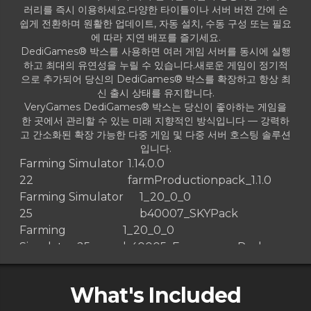
러리를 즉시 이용하세요.다양한 타이틀이나 서버 버전 간에 손
쉽게 전환하며 원활한 업데이트, 자동 설치, 수동 구성 또는 필요
에 따라 지연 배포를 즐기세요.
DediGames® 박스를 사용하면 여러 게임 서버를 동시에 실행
하고 최대의 유연성을 누릴 수 있습니다.새로운 게임이 정기적
으로 추가되어 당신의 DediGames® 박스를 확장하고 항상 최
신 출시 상태를 유지합니다.
VeryGames DediGames® 박스는 당신이 좋아하는 게임을
한 곳에서 관리할 수 있는 미래 지향적인 방식입니다 — 강력하
고 간소화된 확장 가능한 다중 게임 및 다중 서버 호스팅 솔루션
입니다.
Farming Simulator
1.14.0.0
22
farmProductionpack_1.1.0
Farming Simulator
1_20_0_0
25
b40007_SKYPack
Farming
1_20_0_0
Simulator 25
b40005_EmergencyPack
Farming Simulator 25
1.19.0.0 b39356
Farming Simulator 25
1.18.0.0 b38796
What's Included
Farming Simulator 25
1.17.0.0 b38177.Vredo