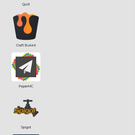
Quilt
Craft Bukkit
PaperMC
Spigot