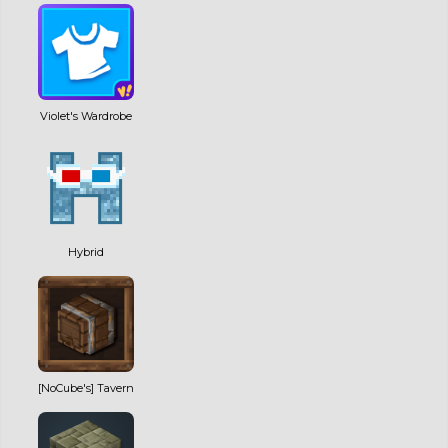
Violet's Wardrobe
Hybrid
[NoCube's] Tavern