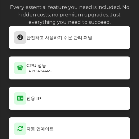
Farming Simulator 25
1.17.0.0 b38176
Every essential feature you need is included. No
Farming Simulator 25
1.16.0.2 b37953
hidden costs, no premium upgrades. Just
Farming Simulator 25
1.16.0.0 b37675
everything you need to succeed.
Farming Simulator 25
1.15.0.0 b36873
Farming Simulator 25
1.14.1.0 b36635
완전하고 사용하기 쉬운 관리 패널
Farming Simulator 25
1.14.0.0 HF.1.1.b36545
Farming Simulator 25
1.13.0.0
Farming Simulator 25
1.11.0.0 Nexat.1.2.PnP.1.2
Farming Simulator 25
1.10.0.0 PnP.1.1.0
CPU 성능
Minecraft - Vanilla
26.3-snapshot-2
EPYC 4244P+
Minecraft - Vanilla
26.3-snapshot-1
Minecraft - Vanilla
26.2
Minecraft - Vanilla
26.2-rc-2
Minecraft - Vanilla
26.2-rc-1
전용 IP
Minecraft - Vanilla
26.2-pre-6
Minecraft - Vanilla
26.2-pre-5
Minecraft - Vanilla
26.2-pre-4
Minecraft - Vanilla
26.2-pre-3
자동 업데이트
Minecraft - Vanilla
26.2-pre-2