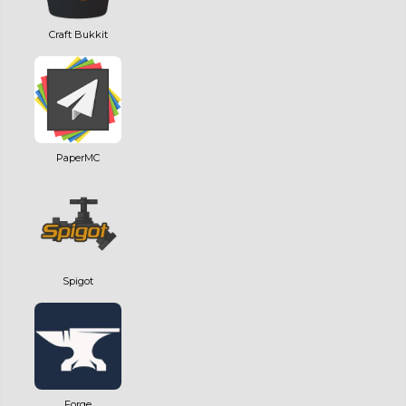
Craft Bukkit
PaperMC
Spigot
Forge