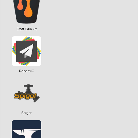
Craft Bukkit
PaperMC
Spigot