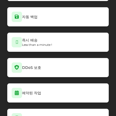
Minecraft - Vanilla
26.2-pre-1
Minecraft - Vanilla
26.2-snapshot-8
Minecraft - Vanilla
26.2-snapshot-7
자동 백업
Minecraft - Vanilla
26.2-snapshot-6
Minecraft - Vanilla
26.2-snapshot-5
Minecraft - Vanilla
26.2-snapshot-4
Minecraft - Vanilla
즉시 배송
26.2-snapshot-3
Less than a minute !
Minecraft - Vanilla
26.2-snapshot-2
Minecraft - Vanilla
26.1.2
Minecraft - Vanilla
26.1.2-rc-1
Minecraft - PaperMC loader
26.1.2-69
DDoS 보호
Minecraft - PaperMC loader
26.1.2-68
Minecraft - PaperMC loader
26.1.2-67
Minecraft - PaperMC loader
26.1.2-66
Minecraft - PaperMC loader
26.1.2-65
예약된 작업
Minecraft - PaperMC loader
26.1.2-64
Minecraft - PaperMC loader
1.21.11-132
Minecraft - PaperMC loader
26.1.2-63
Minecraft - PaperMC loader
26.1.2-62