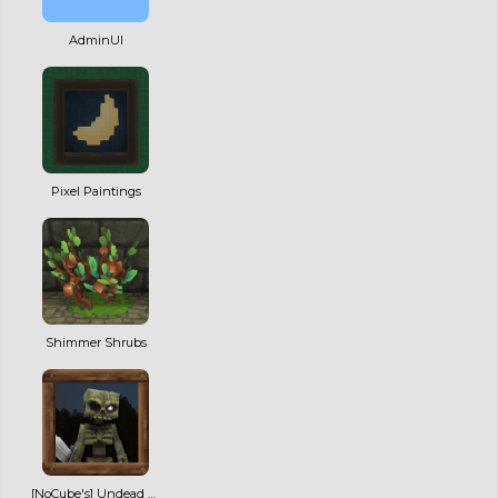
AdminUI
Pixel Paintings
Shimmer Shrubs
[NoCube's] Undead Warriors