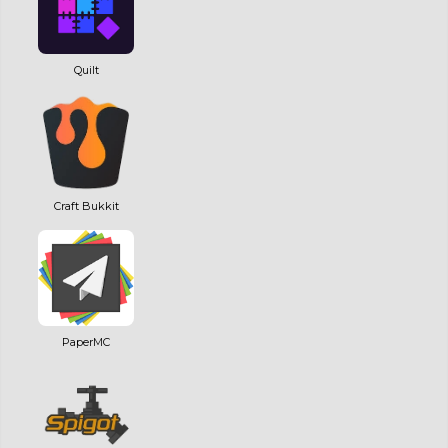
Quilt
Craft Bukkit
PaperMC