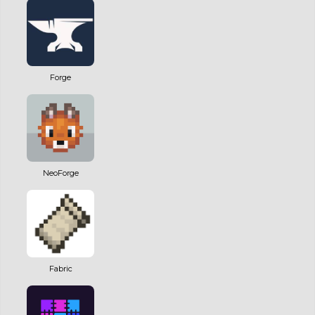
Forge
NeoForge
Fabric