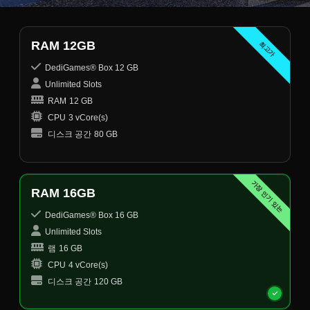
RAM 12GB
최고가
DediGames® Box 12 GB
Unlimited Slots
RAM
12 GB
CPU
3 vCore(s)
디스크 공간
80 GB
가장 인기 있는
RAM 16GB
DediGames® Box 16 GB
Unlimited Slots
램
16 GB
CPU
4 vCore(s)
디스크 공간
120 GB