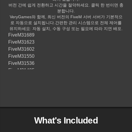
버전 간에 쉽게 전환하고 시간을 절약하세요. 클릭 한 번이면 충
분합니다.
VeryGames와 함께, 최신 버전의 FiveM 서버 서버가 기본적으
로 자동으로 설치됩니다.간편한 관리 시스템으로 전체 제어를
유지하세요: 자동 설치, 수동 구성 또는 필요에 따라 지연 배포.
FiveM
31689
FiveM
31623
FiveM
31602
FiveM
31550
FiveM
31536
FiveM
31405
FiveM
31392
FiveM
31374
FiveM
31367
FiveM
31039
FiveM
25770
FiveM
30906
What's Included
FiveM
30863
FiveM
30819