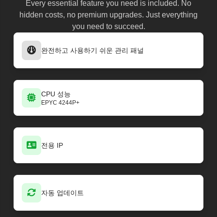
FiveM
Every essential feature you need is included. No
30811
FiveM
hidden costs, no premium upgrades. Just everything
30790
FiveM
30707
you need to succeed.
FiveM
30439
FiveM
30408
완전하고 사용하기 쉬운 관리 패널
FiveM
30373
CPU 성능
EPYC 4244P+
전용 IP
자동 업데이트