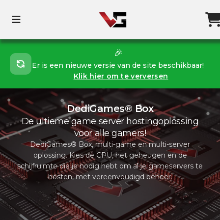
🎉
Er is een nieuwe versie van de site beschikbaar!
Klik hier om te verversen
DediGames® Box
De ultieme game server hostingoplossing
voor alle gamers!
DediGames® Box, multi-game en multi-server
oplossing. Kies de CPU, het geheugen en de
schijfruimte die je nodig hebt om al je gameservers te
hosten, met vereenvoudigd beheer.