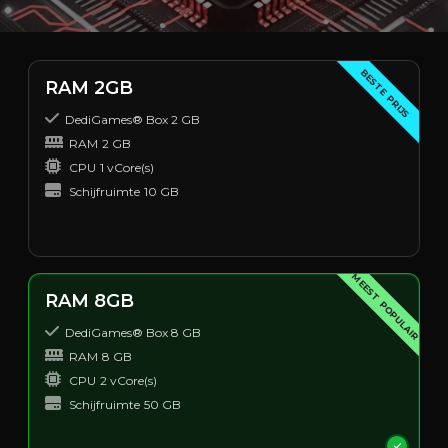
BESTE PRIJS
RAM 2GB
DediGames® Box 2 GB
RAM
2 GB
CPU
1 vCore(s)
Schijfruimte
10 GB
MEEST POPULAIR
RAM 8GB
DediGames® Box 8 GB
RAM
8 GB
CPU
2 vCore(s)
Schijfruimte
50 GB