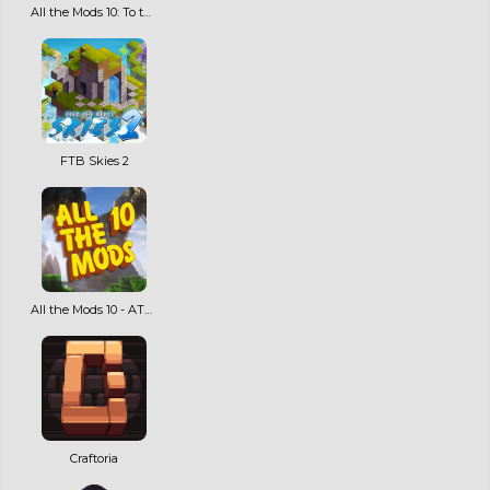
All the Mods 10: To the Sky ATM10SKY
FTB Skies 2
All the Mods 10 - ATM10
Craftoria