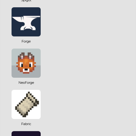
Forge
NeoForge
Fabric