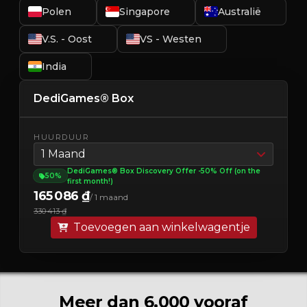
Polen
Singapore
Australië
V.S. - Oost
VS - Westen
India
DediGames® Box
HUURDUUR
1 Maand
DediGames® Box Discovery Offer -50% Off (on the
50%
first month!)
165 086 ₫
/ 1 maand
330 413 ₫
Toevoegen aan winkelwagentje
Meer dan 6.000 vooraf