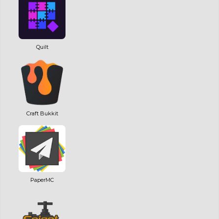
Quilt
Craft Bukkit
PaperMC