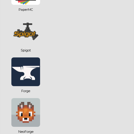
PaperMC
Spigot
Forge
NeoForge