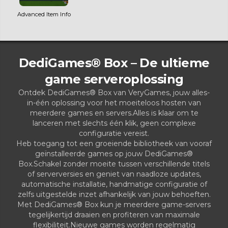
Advanced Item Info
DediGames® Box – De ultieme
game serveroplossing
Ontdek DediGames® Box van VeryGames, jouw alles-
in-één oplossing voor het moeiteloos hosten van
meerdere games en servers.Alles is klaar om te
lanceren met slechts één klik, geen complexe
configuratie vereist.
Heb toegang tot een groeiende bibliotheek van vooraf
geïnstalleerde games op jouw DediGames®
Box.Schakel zonder moeite tussen verschillende titels
of serverversies en geniet van naadloze updates,
automatische installatie, handmatige configuratie of
zelfs uitgestelde inzet afhankelijk van jouw behoeften.
Met DediGames® Box kun je meerdere game-servers
tegelijkertijd draaien en profiteren van maximale
flexibiliteit.Nieuwe games worden regelmatig