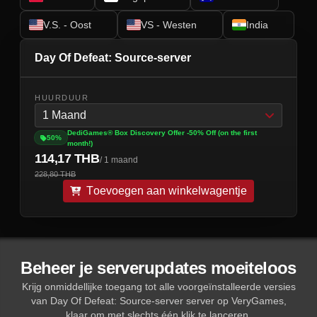
V.S. - Oost
VS - Westen
India
Day Of Defeat: Source-server
HUURDUUR
1 Maand
DediGames® Box Discovery Offer -50% Off (on the first
50%
month!)
114,17 THB
/ 1 maand
228,80 THB
Toevoegen aan winkelwagentje
Beheer je serverupdates moeiteloos
Krijg onmiddellijke toegang tot alle voorgeïnstalleerde versies
van Day Of Defeat: Source-server server op VeryGames,
klaar om met slechts één klik te lanceren.