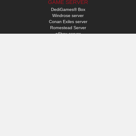
GAME SERVER
DediGames® Box
Windrose server
Conan Exiles server
Romestead Server
s&box server
Day Of Defeat
Factorio server
FiveM-server
Minecraft-server
ARK: Survival Ascended server
Hytale-server
TOEGANG
Mijn profiel
Ondersteuning
VERYGAMES
Over
Hardware