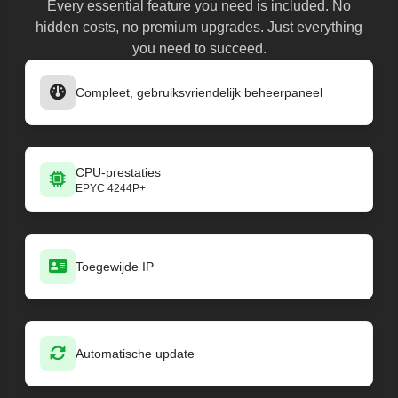
Every essential feature you need is included. No
hidden costs, no premium upgrades. Just everything
you need to succeed.
Compleet, gebruiksvriendelijk beheerpaneel
CPU-prestaties
EPYC 4244P+
Toegewijde IP
Automatische update