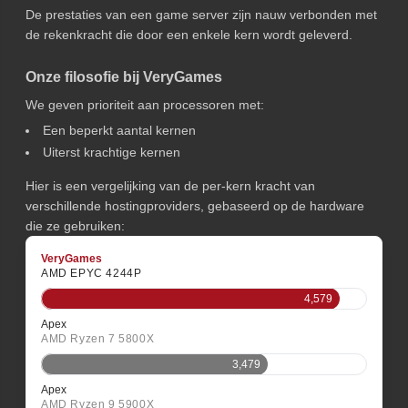
De prestaties van een game server zijn nauw verbonden met
de rekenkracht die door een enkele kern wordt geleverd.
Onze filosofie bij VeryGames
We geven prioriteit aan processoren met:
Een beperkt aantal kernen
Uiterst krachtige kernen
Hier is een vergelijking van de per-kern kracht van
verschillende hostingproviders, gebaseerd op de hardware
die ze gebruiken:
VeryGames
AMD EPYC 4244P
4,579
Apex
AMD Ryzen 7 5800X
3,479
Apex
AMD Ryzen 9 5900X