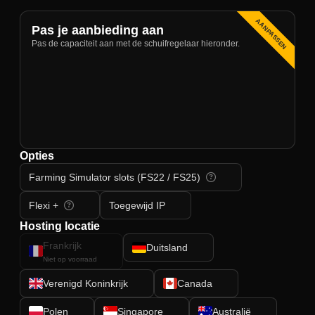
AANPASSEN
Pas je aanbieding aan
Pas de capaciteit aan met de schuifregelaar hieronder.
Opties
Farming Simulator slots (FS22 / FS25)
Flexi +
Toegewijd IP
Hosting locatie
Frankrijk
Duitsland
Niet op voorraad
Verenigd Koninkrijk
Canada
Polen
Singapore
Australië