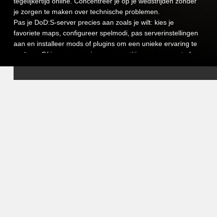
tegelijkertijd online. Concentreer je op je wedstrijden zonder
je zorgen te maken over technische problemen.
Pas je DoD:S-server precies aan zoals je wilt: kies je
favoriete maps, configureer spelmodi, pas serverinstellingen
aan en installeer mods of plugins om een unieke ervaring te
creëren. Of je nu een serieuze competitieve server runt of
een informele communityserver, je blijft volledig in controle.
Ons intuïtieve controlepaneel stelt je in staat om eenvoudig
je server te beheren, configuraties aan te passen,
automatische herstarts in te plannen en de prestaties in
realtime te monitoren. En als je ooit hulp nodig hebt, staat
ons ondersteuningsteam altijd klaar om te helpen, zodat je
volledig op je spelers kan focussen.
Door te kiezen voor VeryGames-hosting voor Day of Defeat:
Source, bied je je spelers een stabiele, veilige en volledig
aanpasbare omgeving. Bouw je community, verzamel je
vrienden en ervaar de intensiteit van DoD:S met prestaties
en betrouwbaarheid die je kunt vertrouwen.