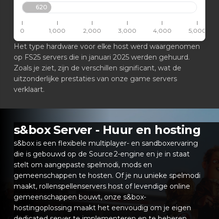
620
0
1,000
2,000
3,000
4,000
5,000
Het type hardware voor elke host werd waargenomen
op FS25 servers die in januari 2025 werden gehuurd.
Zoals je ziet, zijn de verschillen significant, wat de
uitzonderlijke prestaties van onze game servers
verklaart.
s&box Server - Huur en hosting
s&box is een flexibele multiplayer- en sandboxervaring
die is gebouwd op de Source 2-engine en je in staat
stelt om aangepaste spelmodi, mods en
gemeenschappen te hosten. Of je nu unieke spelmodi
maakt, rollenspellenservers host of levendige online
gemeenschappen bouwt, onze s&box-
hostingoplossing maakt het eenvoudig om je eigen
dedicated server te implementeren en te beheren.