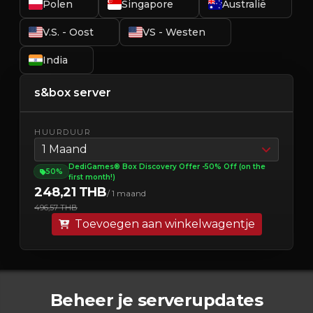
Polen
Singapore
Australië
V.S. - Oost
VS - Westen
India
s&box server
HUURDUUR
1 Maand
DediGames® Box Discovery Offer -50% Off (on the
50%
first month!)
248,21 THB
/ 1 maand
496,57 THB
Toevoegen aan winkelwagentje
Beheer je serverupdates