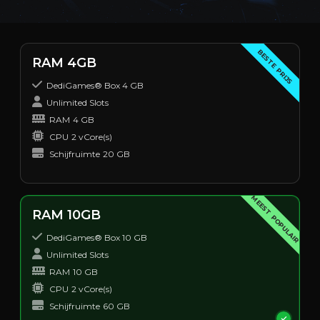
BESTE PRIJS
RAM 4GB
DediGames® Box 4 GB
Unlimited Slots
RAM
4 GB
CPU
2 vCore(s)
Schijfruimte
20 GB
MEEST POPULAIR
RAM 10GB
DediGames® Box 10 GB
Unlimited Slots
RAM
10 GB
CPU
2 vCore(s)
Schijfruimte
60 GB