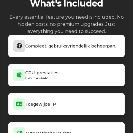
What's Included
Every essential feature you need is included. No
hidden costs, no premium upgrades. Just
everything you need to succeed.
Compleet, gebruiksvriendelijk beheerpaneel
CPU-prestaties
EPYC 4244P+
Toegewijde IP