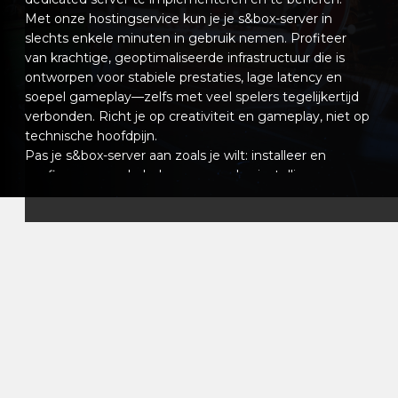
Met onze hostingservice kun je je s&box-server in
slechts enkele minuten in gebruik nemen. Profiteer
van krachtige, geoptimaliseerde infrastructuur die is
ontworpen voor stabiele prestaties, lage latency en
soepel gameplay—zelfs met veel spelers tegelijkertijd
verbonden. Richt je op creativiteit en gameplay, niet op
technische hoofdpijn.
Pas je s&box-server aan zoals je wilt: installeer en
configureer mods, beheer gameplay-instellingen en
creëer unieke ervaringen voor je spelers. Of je nu een
kleine gemeenschapsserver bouwt of iets groots en
ambitieus, jij hebt de volledige controle over je
omgeving.
Ons intuïtieve controlepaneel stelt je in staat om je
server eenvoudig te beheren, instellingen aan te
passen, automatische herstarts te plannen en
prestaties in realtime te monitoren. En als je ooit hulp
nodig hebt, staat ons ondersteuningsteam klaar om je
te helpen, zodat je je volledig op je spelers kunt
concentreren.