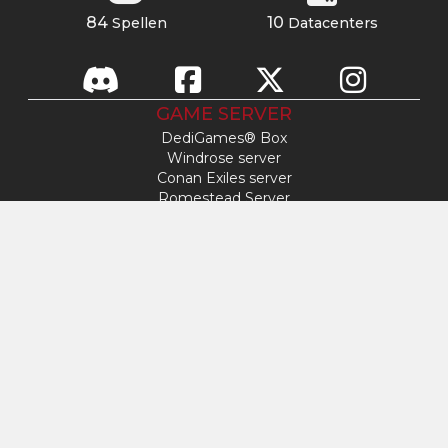
84
10
Spellen
Datacenters
GAME SERVER
DediGames® Box
Windrose server
Conan Exiles server
Romestead Server
s&box server
Day Of Defeat
Factorio server
FiveM-server
Minecraft-server
ARK: Survival Ascended server
Hytale-server
TOEGANG
Mijn profiel
Ondersteuning