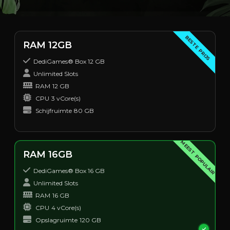
BESTE PRIJS
RAM 12GB
DediGames® Box 12 GB
Unlimited Slots
RAM
12 GB
CPU
3 vCore(s)
Schijfruimte
80 GB
MEEST POPULAIR
RAM 16GB
DediGames® Box 16 GB
Unlimited Slots
RAM
16 GB
CPU
4 vCore(s)
Opslagruimte
120 GB