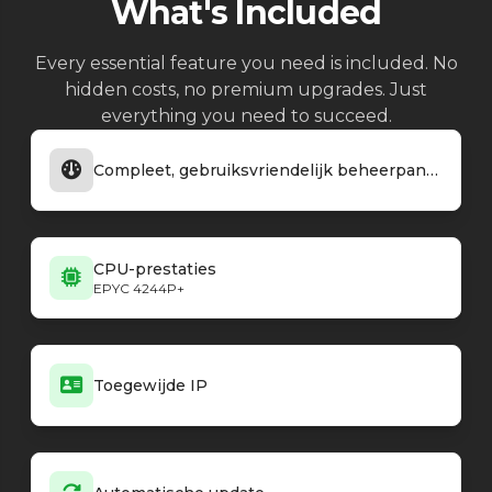
What's Included
Every essential feature you need is included. No
hidden costs, no premium upgrades. Just
everything you need to succeed.
Compleet, gebruiksvriendelijk beheerpaneel
CPU-prestaties
EPYC 4244P+
Toegewijde IP