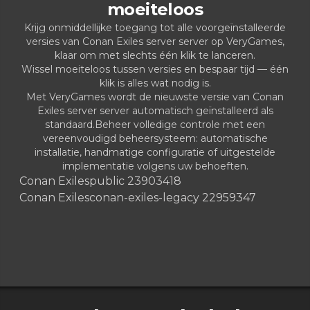
moeiteloos
Krijg onmiddellijke toegang tot alle voorgeïnstalleerde
versies van Conan Exiles server server op VeryGames,
klaar om met slechts één klik te lanceren.
Wissel moeiteloos tussen versies en bespaar tijd — één
klik is alles wat nodig is.
Met VeryGames wordt de nieuwste versie van Conan
Exiles server server automatisch geïnstalleerd als
standaard.Beheer volledige controle met een
vereenvoudigd beheersysteem: automatische
installatie, handmatige configuratie of uitgestelde
implementatie volgens uw behoeften.
Conan Exiles
public 23903418
Conan Exiles
conan-exiles-legacy 22959347