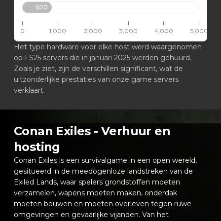
620
0
1,000
2,000
3,000
4,000
5,000
Het type hardware voor elke host werd waargenomen
op FS25 servers die in januari 2025 werden gehuurd.
Zoals je ziet, zijn de verschillen significant, wat de
uitzonderlijke prestaties van onze game servers
verklaart.
Conan Exiles - Verhuur en
hosting
Conan Exiles is een survivalgame in een open wereld,
gesitueerd in de meedogenloze landstreken van de
Exiled Lands, waar spelers grondstoffen moeten
verzamelen, wapens moeten maken, onderdak
moeten bouwen en moeten overleven tegen ruwe
omgevingen en gevaarlijke vijanden. Van het