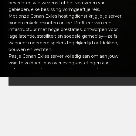
bevechten van wezens tot het veroveren van
gebieden, elke beslissing vormgeeft je reis.
Met onze Conan Exiles hostingdienst krijg je je server
binnen enkele minuten online. Profiteer van een
infrastructuur met hoge prestaties, ontworpen voor
lage latentie, stabiliteit en soepele gameplay—zelfs
wanneer meerdere spelers tegelijkertijd ontdekken,
bouwen en vechten.
Pas je Conan Exiles server volledig aan om aan jouw
visie te voldoen: pas overlevingsinstellingen aan,
beheer spelers toegang, configureer mods en creëer
unieke regels voor jouw wereld. Of je nu een prive co-
op sessie draait of een grote persistente server, je blijft
volledig de controle houden.
Ons intuïtieve controlepaneel stelt je in staat je server
moeiteloos te beheren. Configureer instellingen, plan
automatische herstarts, installeer mods en monitor de
prestaties in realtime. Ons supportteam staat altijd
klaar om te helpen wanneer dat nodig is.
Door te kiezen voor VeryGames hosting voor Conan