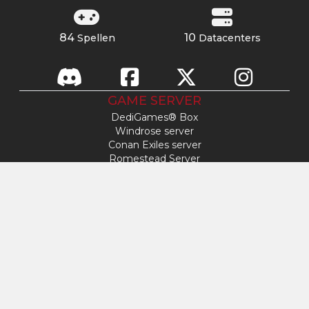
84
10
Spellen
Datacenters
GAME SERVER
DediGames® Box
Windrose server
Conan Exiles server
Romestead Server
s&box server
Day Of Defeat
Factorio server
FiveM-server
Minecraft-server
ARK: Survival Ascended server
Hytale-server
TOEGANG
Mijn profiel