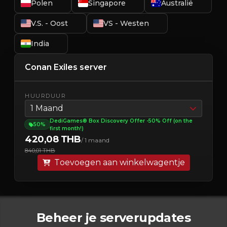
Polen
Singapore
Australië
V.S. - Oost
VS - Westen
India
Conan Exiles server
HUURDUUR
1 Maand
DediGames® Box Discovery Offer -50% Off (on the
50%
first month!)
420,08 THB
/ 1 maand
840,01 THB
Toevoegen aan winkelwagentje
Beheer je serverupdates