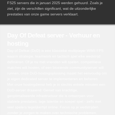
FS25 servers die in januari 2025 werden gehuurd. Zoals je
ziet, zijn de verschillen significant, wat de uitzonderlijke
prestaties van onze game servers verklaart.
Day Of Defeat server - Verhuur en
hosting
Day of Defeat (DoD) is een klassieke multiplayer WWII FPS
waarin strategie, teamwork en tactisch spel elke wedstrijd
definiëren. Of je nu met vrienden wilt spelen, competitieve
matches wilt hosten, of een bloeiende communityserver wilt
runnen, onze DoD-hostingoplossing maakt het eenvoudig om
je eigen dedicated server te implementeren en beheren.
Met onze hostingdienst heb je in slechts enkele minuten een
DoD-server draaiend. Geniet van krachtige,
geoptimaliseerde infrastructuur die is ontworpen voor
stabiele prestaties, lage latentie en soepel spel - zelfs met
veel spelers tegelijkertijd online. Focus op je wedstrijden
zonder je zorgen te maken over technische problemen.