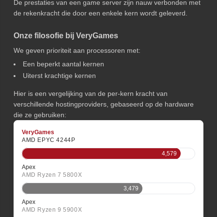
De prestaties van een game server zijn nauw verbonden met
de rekenkracht die door een enkele kern wordt geleverd.
Onze filosofie bij VeryGames
We geven prioriteit aan processoren met:
Een beperkt aantal kernen
Uiterst krachtige kernen
Hier is een vergelijking van de per-kern kracht van
verschillende hostingproviders, gebaseerd op de hardware
die ze gebruiken:
VeryGames
AMD EPYC 4244P
4,579
Apex
AMD Ryzen 7 5800X
3,479
Apex
AMD Ryzen 9 5900X