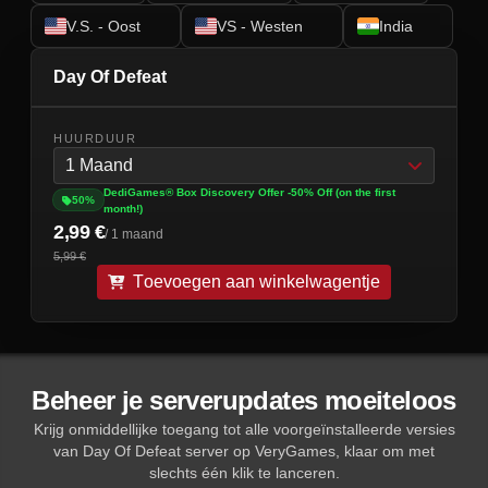
V.S. - Oost
VS - Westen
India
Day Of Defeat
HUURDUUR
1 Maand
DediGames® Box Discovery Offer -50% Off (on the first
50%
month!)
2,99 €
/ 1 maand
5,99 €
Toevoegen aan winkelwagentje
Beheer je serverupdates moeiteloos
Krijg onmiddellijke toegang tot alle voorgeïnstalleerde versies
van Day Of Defeat server op VeryGames, klaar om met
slechts één klik te lanceren.