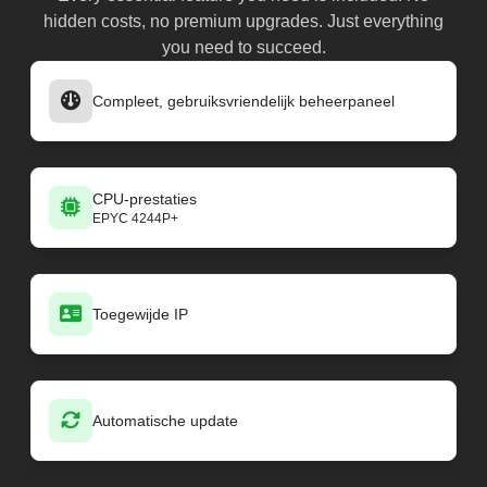
hidden costs, no premium upgrades. Just everything
you need to succeed.
Compleet, gebruiksvriendelijk beheerpaneel
CPU-prestaties
EPYC 4244P+
Toegewijde IP
Automatische update