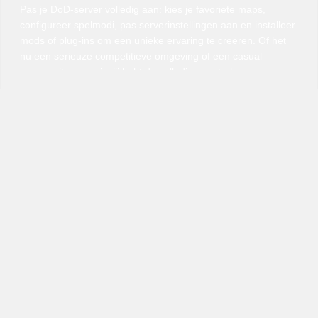
Pas je DoD-server volledig aan: kies je favoriete maps,
configureer spelmodi, pas serverinstellingen aan en installeer
mods of plug-ins om een unieke ervaring te creëren. Of het
nu een serieuze competitieve omgeving of een casual
communityserver is, jij hebt de volledige controle.
Ons intuïtieve controlepaneel maakt serverbeheer
eenvoudig. Pas configuraties aan, plan automatische
herstarts en monitor prestaties in realtime. Als je ooit hulp
nodig hebt, staat ons supportteam klaar om te helpen, zodat
jij je volledig kunt richten op je spelers.
Door te kiezen voor VeryGames-hosting voor Day of Defeat
geef je je spelers een stabiele, veilige en volledig
aanpasbare omgeving. Bouw je community op, verzamel je
vrienden en ervaar de intensiteit van DoD met de prestaties
en betrouwbaarheid waarin je kunt vertrouwen.