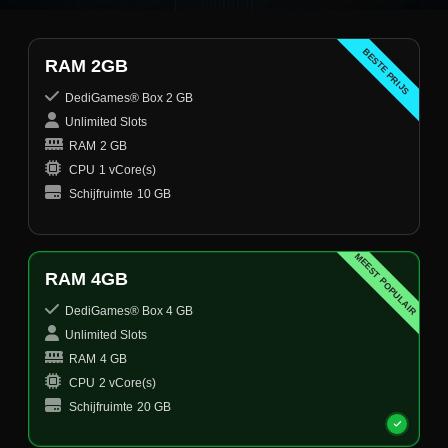
BESTE PRIJS
RAM 2GB
DediGames® Box 2 GB
Unlimited Slots
RAM
2 GB
CPU
1 vCore(s)
Schijfruimte
10 GB
MEEST POPULAIR
RAM 4GB
DediGames® Box 4 GB
Unlimited Slots
RAM
4 GB
CPU
2 vCore(s)
Schijfruimte
20 GB