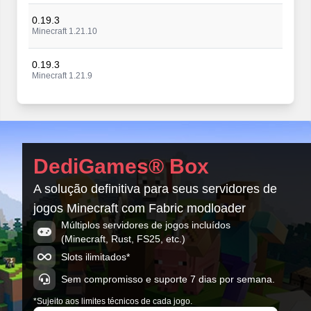
0.19.3
Minecraft 1.21.10
0.19.3
Minecraft 1.21.9
0.19.3
Minecraft 1.21.8
0.19.3
DediGames® Box
Minecraft 1.21.7
A solução definitiva para seus servidores de
0.19.3
jogos Minecraft com Fabric modloader
Minecraft 1.21.6
Múltiplos servidores de jogos incluídos
(Minecraft, Rust, FS25, etc.)
0.19.3
Minecraft 1.21.5
Slots ilimitados*
Sem compromisso e suporte 7 dias por semana.
*Sujeito aos limites técnicos de cada jogo.