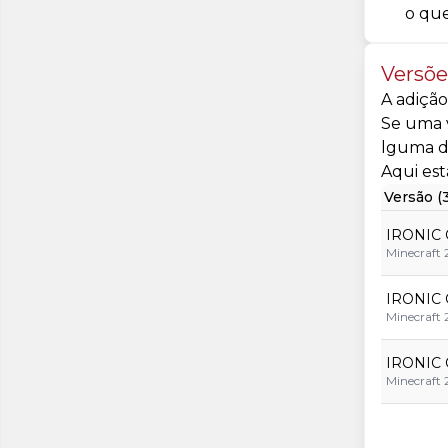
o que
Versõ
A adição
Se uma v
lguma d
Aqui est
Versão (
IRONIC 
Minecraft 
IRONIC 
Minecraft 
IRONIC 
Minecraft 2