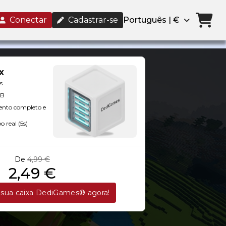
Conectar
Cadastrar-se
Português | €
x
s
GB
ento completo e
 real (5s)
De
4,99 €
2,49 €
sua caixa DediGames® agora!