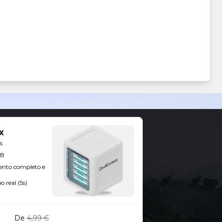
x
s
GB
ento completo e
 real (5s)
De
4,99 €