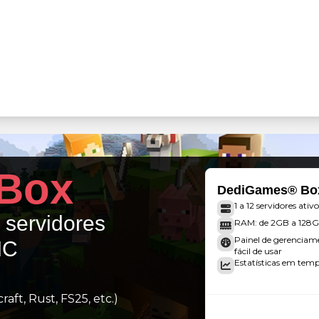
Box
DediGames® Bo
1 a 12 servidores ativo
s servidores
RAM: de 2GB a 128
Painel de gerenciam
IC
fácil de usar
Estatísticas em tempo
aft, Rust, FS25, etc.)