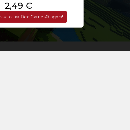
2,49 €
sua caixa DediGames® agora!