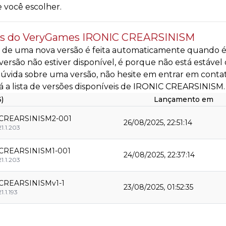
 você escolher.
es do VeryGames IRONIC CREARSINISM
 de uma nova versão é feita automaticamente quando é d
ersão não estiver disponível, é porque não está estável
úvida sobre uma versão, não hesite em entrar em conta
á a lista de versões disponíveis de IRONIC CREARSINISM.
3)
Lançamento em
CREARSINISM2-001
26/08/2025, 22:51:14
21.1.203
CREARSINISM1-001
24/08/2025, 22:37:14
21.1.203
CREARSINISMv1-1
23/08/2025, 01:52:35
1.1.193