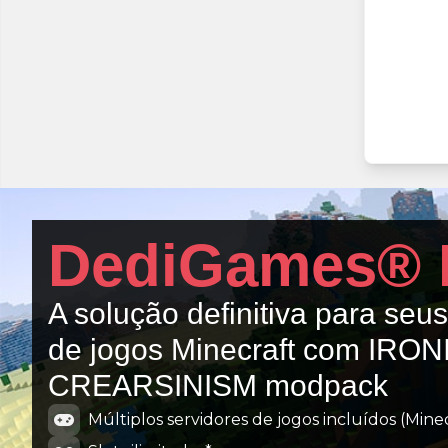
DediGames® 
A solução definitiva para seu
de jogos Minecraft com IRON
CREARSINISM modpack
Múltiplos servidores de jogos incluídos (Minecr