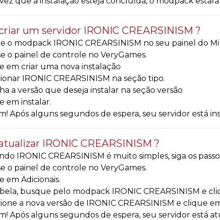
ez que a instalação esteja concluída, o modpack estará d
riar um servidor IRONIC CREARSINISM ?
e o modpack IRONIC CREARSINISM no seu painel do Minecra
e o painel de controle no VeryGames.
e em criar uma nova instalação
cionar IRONIC CREARSINISM na seção tipo.
ha a versão que deseja instalar na seção versão
e em instalar.
! Após alguns segundos de espera, seu servidor está 
atualizar IRONIC CREARSINISM ?
ndo IRONIC CREARSINISM é muito simples, siga os passos
e o painel de controle no VeryGames.
e em Adicionais.
abela, busque pelo modpack IRONIC CREARSINISM e cliq
cione a nova versão de IRONIC CREARSINISM e clique em
m! Após alguns segundos de espera, seu servidor está