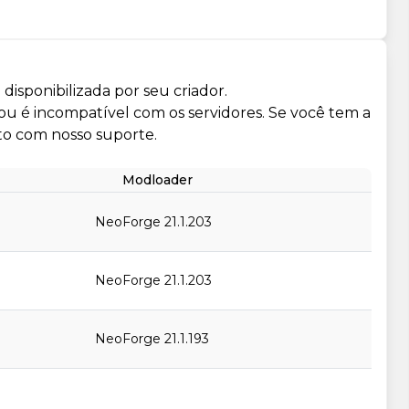
isponibilizada por seu criador.
 ou é incompatível com os servidores. Se você tem a
to com nosso suporte.
Modloader
NeoForge 21.1.203
NeoForge 21.1.203
NeoForge 21.1.193