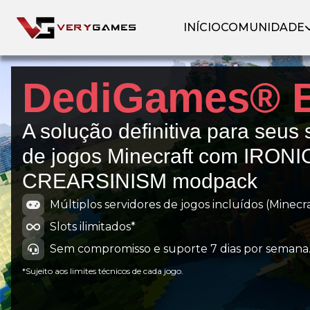
INÍCIO
COMUNIDADE
DediGames® 
A solução definitiva para seus 
de jogos Minecraft com IRONI
CREARSINISM modpack
Múltiplos servidores de jogos incluídos (Minecraf
Slots ilimitados*
Sem compromisso e suporte 7 dias por semana
*Sujeito aos limites técnicos de cada jogo.