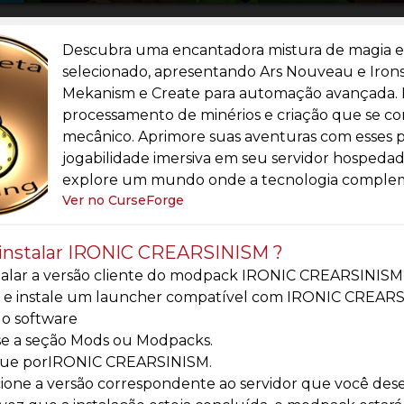
Descubra uma encantadora mistura de magia e
selecionado, apresentando Ars Nouveau e Irons
Mekanism e Create para automação avançada. 
processamento de minérios e criação que se c
mecânico. Aprimore suas aventuras com esses 
jogabilidade imersiva em seu servidor hospedad
explore um mundo onde a tecnologia complem
Ver no CurseForge
instalar IRONIC CREARSINISM ?
talar a versão cliente do modpack IRONIC CREARSINISM 
e e instale um launcher compatível com IRONIC CREARS
e o software
se a seção Mods ou Modpacks.
ue porIRONIC CREARSINISM.
ione a versão correspondente ao servidor que você desej