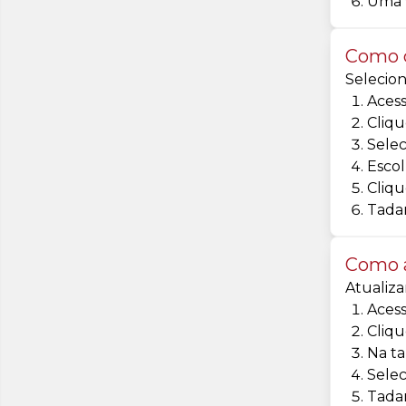
Uma v
Como c
Selecion
Acess
Cliqu
Sele
Escol
Cliqu
Tadam
Como 
Atualiza
Acess
Cliqu
Na t
Sele
Tada