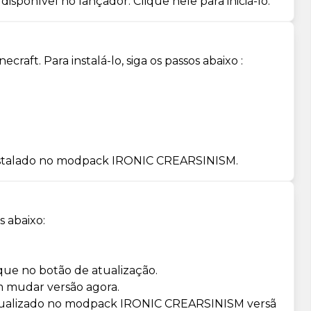
isponível no lançador. Clique nele para iniciá-lo.
ft. Para instalá-lo, siga os passos abaixo :
instalado no modpack IRONIC CREARSINISM.
 abaixo:
ue no botão de atualização.
 mudar versão agora.
 atualizado no modpack IRONIC CREARSINISM versã