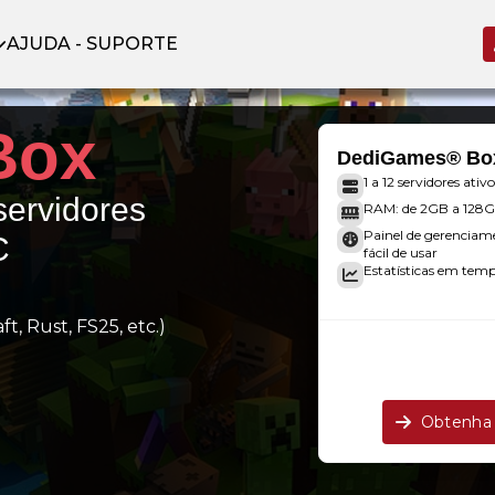
AJUDA - SUPORTE
Box
DediGames® Bo
1 a 12 servidores ativo
servidores
RAM: de 2GB a 128
Painel de gerenciam
C
fácil de usar
Estatísticas em tempo
t, Rust, FS25, etc.)
.
Obtenha 