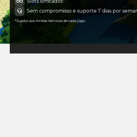
Slots ilimitados*
Sem compromisso e suporte 7 dias por seman
*Sujeito aos limites técnicos de cada jogo.