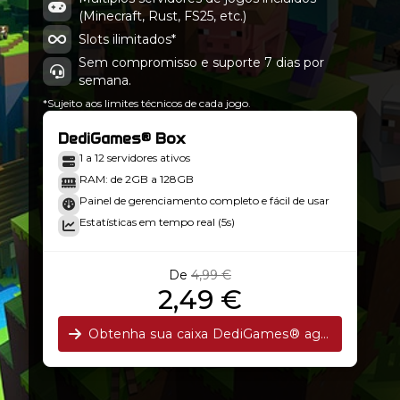
(Minecraft, Rust, FS25, etc.)
Slots ilimitados*
Sem compromisso e suporte 7 dias por
semana.
*Sujeito aos limites técnicos de cada jogo.
DediGames® Box
1 a 12 servidores ativos
RAM: de 2GB a 128GB
Painel de gerenciamento completo e fácil de usar
Estatísticas em tempo real (5s)
De
4,99 €
2,49 €
Obtenha sua caixa DediGames® agora!