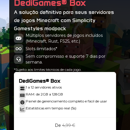
DediGames® Box
A solução definitiva para seus servidores
de jogos Minecraft com Simplicity
Gamestyles modpack
Múltiplos servidores de jogos incluídos
(Minecraft, Rust, FS25, etc.)
Slots ilimitados*
Sem compromisso e suporte 7 dias por
semana.
*Sujeito aos limites técnicos de cada jogo.
DediGames® Box
1 a 12 servidores ativos
RAM: de 2GB a 128GB
Painel de gerenciamento completo e fácil de usar
Estatísticas em tempo real (5s)
De
4,99 €