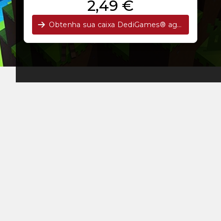
2,49 €
Obtenha sua caixa DediGames® agora!