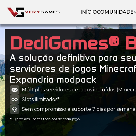
INÍCIO
COMUNIDADE
DediGames® 
A solução definitiva para se
servidores de jogos Minecra
Expandria modpack
Múltiplos servidores de jogos incluídos (Minecraf
Slots ilimitados*
Sem compromisso e suporte 7 dias por semana
*Sujeito aos limites técnicos de cada jogo.