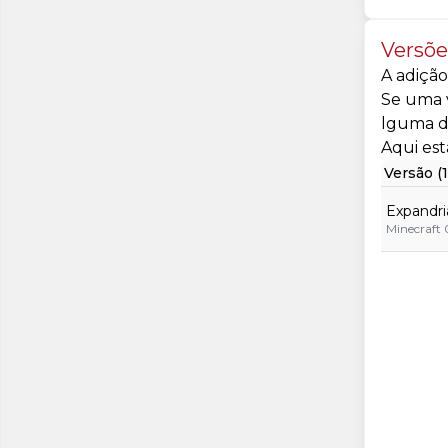
Versõe
A adição
Se uma v
lguma d
Aqui est
Versão (1
Expandria
Minecraft 0