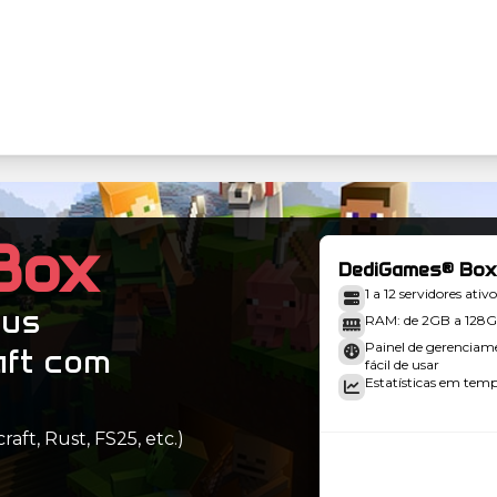
Box
DediGames® Box
1 a 12 servidores ativo
eus
RAM: de 2GB a 128
Painel de gerenciam
aft com
fácil de usar
Estatísticas em tempo
aft, Rust, FS25, etc.)