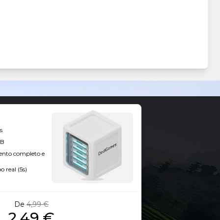
s
GB
ento completo e
 real (5s)
De
4,99 €
2,49 €