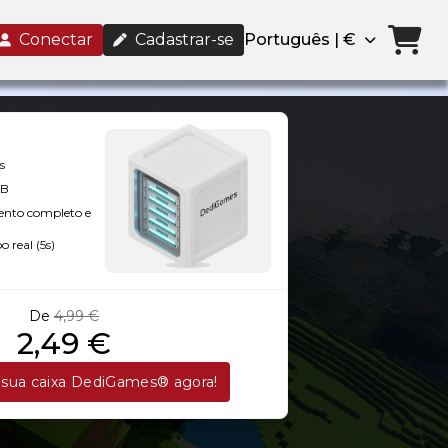
Conectar
Cadastrar-se
Português | €
s
GB
ento completo e
 real (5s)
De
4,99 €
2,49 €
sua caixa DediGames® agora!