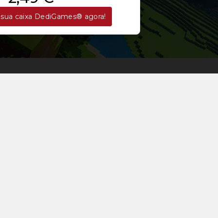
sua caixa DediGames® agora!