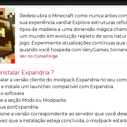
Redescubra o Minecraft como nunca antes com 
sua experiência vanilla! Explore estruturas ref
tipos de madeira e uma dimensão mágica chama
um mundo em evolução repleto de sons natura
jogo. Experimente atualizações contínuas que
quando você hospeda com VeryGames, tornand
Ver no CurseForge
nstalar Expandria ?
talar a versão cliente do modpack Expandria no seu comp
 e instale um launcher compatível com Expandria.
e o software
se a seção Mods ou Modpacks.
ue porExpandria.
ione a versão correspondente ao servidor que você desej
ez que a instalação esteja concluída, o modpack estará d