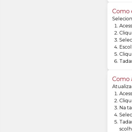
Como c
Selecion
Acess
Cliqu
Selec
Escol
Cliqu
Tadam
Como a
Atualiza
Acess
Cliqu
Na ta
Selec
Tadam
scolh