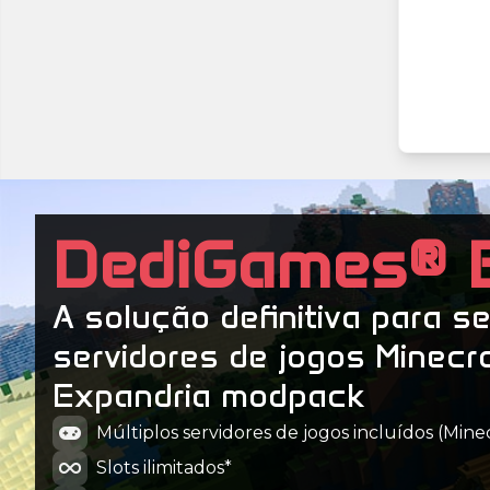
DediGames® 
A solução definitiva para s
servidores de jogos Minecr
Expandria modpack
Múltiplos servidores de jogos incluídos (Minecr
Slots ilimitados*