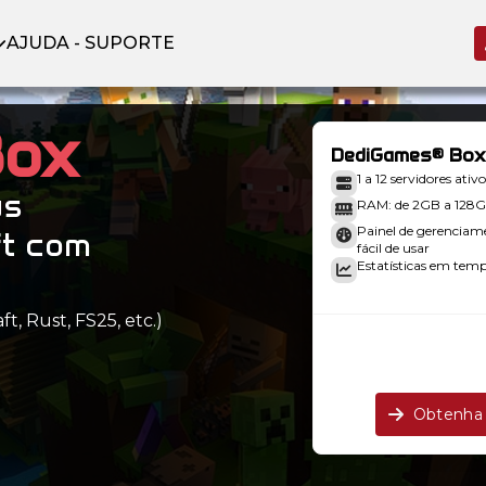
AJUDA - SUPORTE
Box
DediGames® Box
1 a 12 servidores ativo
us
RAM: de 2GB a 128
Painel de gerenciam
ft com
fácil de usar
Estatísticas em tempo
t, Rust, FS25, etc.)
.
Obtenha 