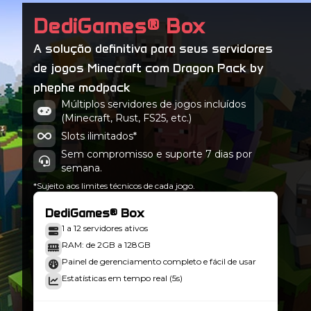
dragon pack-v-a-1.2.9
DediGames® Box
Minecraft 21.1.208
A solução definitiva para seus servidores
dragon pack-v-a-1.2.8
de jogos Minecraft com Dragon Pack by
Minecraft 21.1.206
phephe modpack
dragon pack-v-a-1.2.7
Múltiplos servidores de jogos incluídos
Minecraft 21.1.206
(Minecraft, Rust, FS25, etc.)
Slots ilimitados*
Sem compromisso e suporte 7 dias por
semana.
*Sujeito aos limites técnicos de cada jogo.
DediGames® Box
1 a 12 servidores ativos
RAM: de 2GB a 128GB
Painel de gerenciamento completo e fácil de usar
Estatísticas em tempo real (5s)