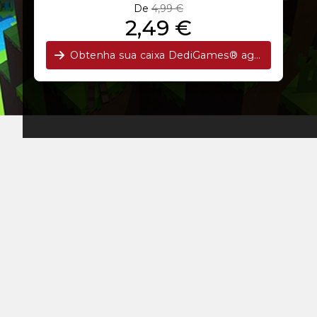
De
4,99 €
2,49 €
Obtenha sua caixa DediGames® agora!