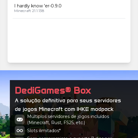
I hardly know 'er-0.9.0
Minecraft 21.1.138
DediGames® Box
A solução definitiva para seus servidores
de jogos Minecraft com IHKE modpack
Múltiplos servidores de jogos incluídos
(Minecraft, Rust, FS25, etc.)
Slots ilimitados*