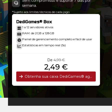
Sem compromisso e suporte 7 dias por
semana.
*Sujeito aos limites técnicos de cada jogo.
DediGames® Box
1 a 12 servidores ativos
RAM: de 2GB a 128GB
Painel de gerenciamento completo e fácil de usar
Estatísticas em tempo real (5s)
De
4,99 €
2,49 €
Obtenha sua caixa DediGames® agora!