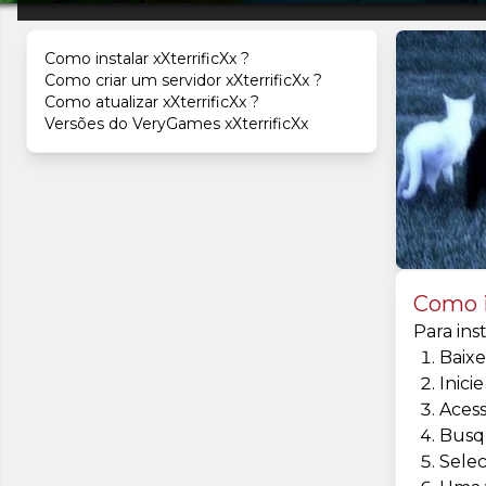
Como instalar xXterrificXx ?
Como criar um servidor xXterrificXx ?
Como atualizar xXterrificXx ?
Versões do VeryGames xXterrificXx
Como i
Para ins
Baixe
Inici
Aces
Busqu
Selec