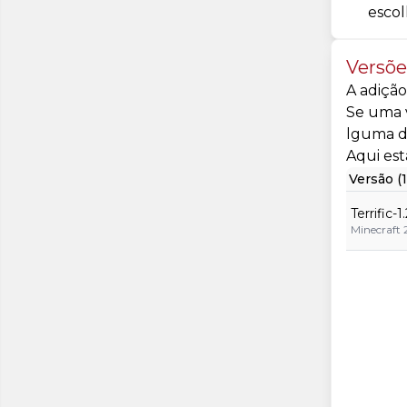
escol
Versõe
A adição
Se uma v
lguma d
Aqui est
Versão (1
Terrific-1
Minecraft 