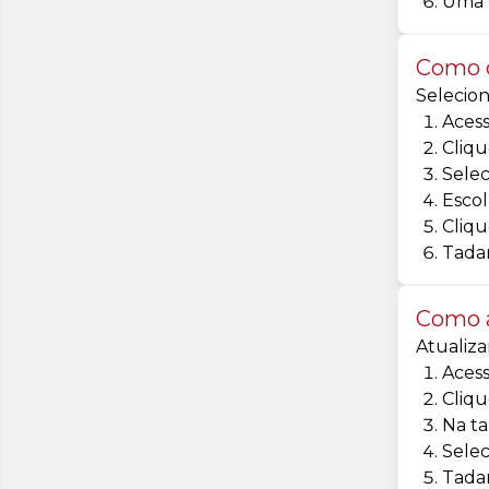
Uma v
Como c
Selecion
Acess
Cliqu
Selec
Escol
Cliqu
Tadam
Como a
Atualiza
Acess
Cliqu
Na ta
Selec
Tadam