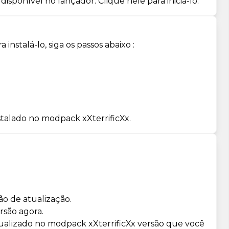
isponível no lançador. Clique nele para iniciá-lo.
instalá-lo, siga os passos abaixo :
stalado no modpack xXterrificXx.
ão de atualização.
rsão agora.
tualizado no modpack xXterrificXx versão que você