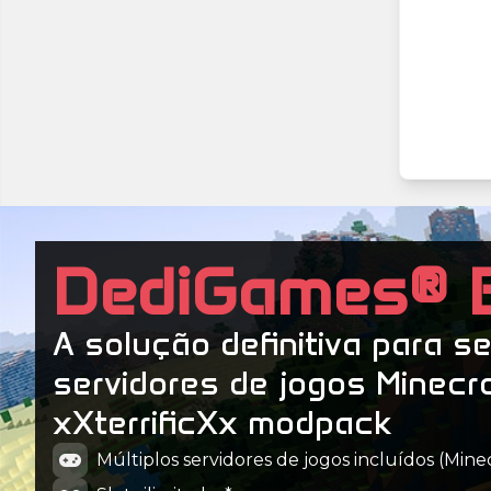
DediGames® 
A solução definitiva para s
servidores de jogos Minecr
xXterrificXx modpack
Múltiplos servidores de jogos incluídos (Minecr