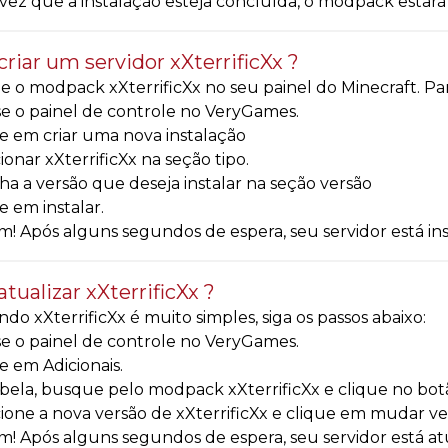
ez que a instalação esteja concluída, o modpack estará d
riar um servidor xXterrificXx ?
e o modpack xXterrificXx no seu painel do Minecraft. Para 
e o painel de controle no VeryGames.
e em criar uma nova instalação
ionar xXterrificXx na seção tipo.
ha a versão que deseja instalar na seção versão
e em instalar.
! Após alguns segundos de espera, seu servidor está in
tualizar xXterrificXx ?
ndo xXterrificXx é muito simples, siga os passos abaixo:
e o painel de controle no VeryGames.
e em Adicionais.
bela, busque pelo modpack xXterrificXx e clique no bot
ione a nova versão de xXterrificXx e clique em mudar ve
! Após alguns segundos de espera, seu servidor está a