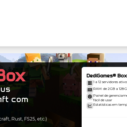
Box
DediGames® Box
1 a 12 servidores ativo
eus
RAM: de 2GB a 128
Painel de gerenciam
aft com
fácil de usar
Estatísticas em tempo
aft, Rust, FS25, etc.)