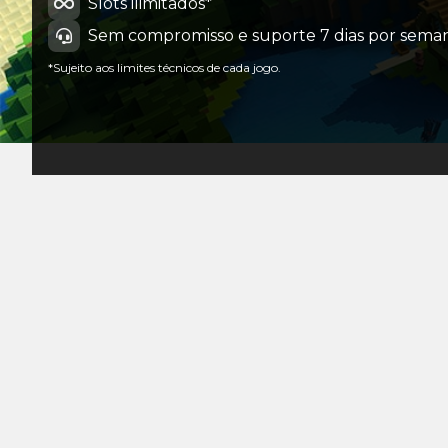
Slots ilimitados*
Sem compromisso e suporte 7 dias por seman
*Sujeito aos limites técnicos de cada jogo.