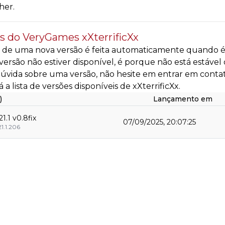
her.
s do VeryGames xXterrificXx
 de uma nova versão é feita automaticamente quando é d
ersão não estiver disponível, é porque não está estável
úvida sobre uma versão, não hesite em entrar em conta
á a lista de versões disponíveis de xXterrificXx.
)
Lançamento em
.21.1 v0.8fix
07/09/2025, 20:07:25
21.1.206