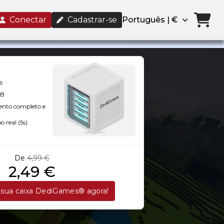
Conectar
Cadastrar-se
Português | €
s
GB
ento completo e
 real (5s)
De
4,99 €
2,49 €
sua caixa DediGames® agora!