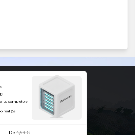
s
GB
ento completo e
 real (5s)
De
4,99 €