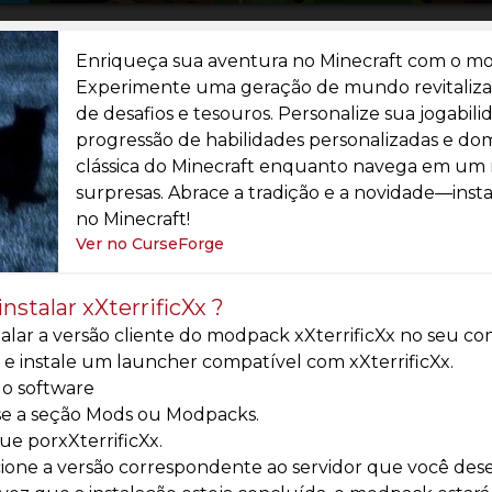
Enriqueça sua aventura no Minecraft com o mod
Experimente uma geração de mundo revitalizad
de desafios e tesouros. Personalize sua jogabi
progressão de habilidades personalizadas e do
clássica do Minecraft enquanto navega em um
surpresas. Abrace a tradição e a novidade—insta
no Minecraft!
Ver no CurseForge
nstalar xXterrificXx ?
talar a versão cliente do modpack xXterrificXx no seu co
 e instale um launcher compatível com xXterrificXx.
e o software
se a seção Mods ou Modpacks.
e porxXterrificXx.
ione a versão correspondente ao servidor que você desej