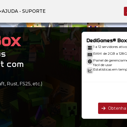
AJUDA - SUPORTE
Box
DediGames® Box
1 a 12 servidores ativo
us
RAM: de 2GB a 128
Painel de gerenciam
ft com
fácil de usar
Estatísticas em tempo
t, Rust, FS25, etc.)
.
Obtenha 