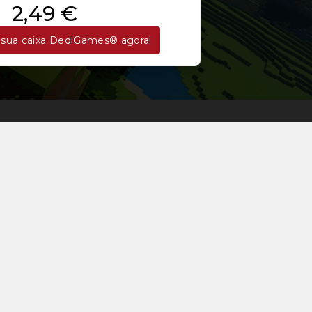
2,49 €
sua caixa DediGames® agora!