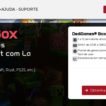
AJUDA - SUPORTE
Box
DediGames® Box
1 a 12 servidores ativo
us
RAM: de 2GB a 128
Painel de gerenciam
ft com La
fácil de usar
Estatísticas em tempo
t, Rust, FS25, etc.)
.
Obtenha 