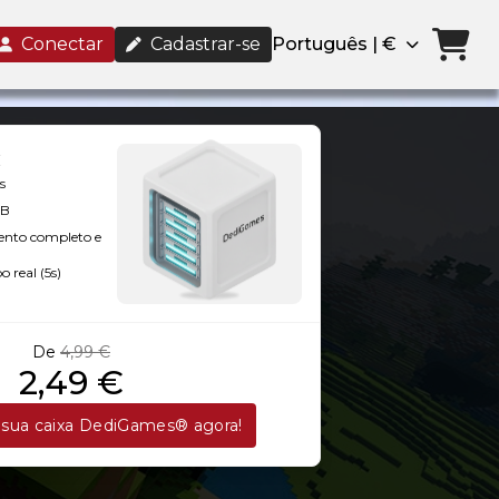
Conectar
Cadastrar-se
Português | €
s
GB
ento completo e
 real (5s)
De
4,99 €
2,49 €
sua caixa DediGames® agora!