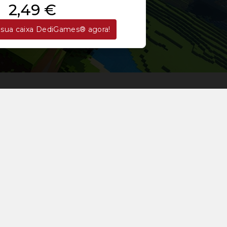
2,49 €
sua caixa DediGames® agora!