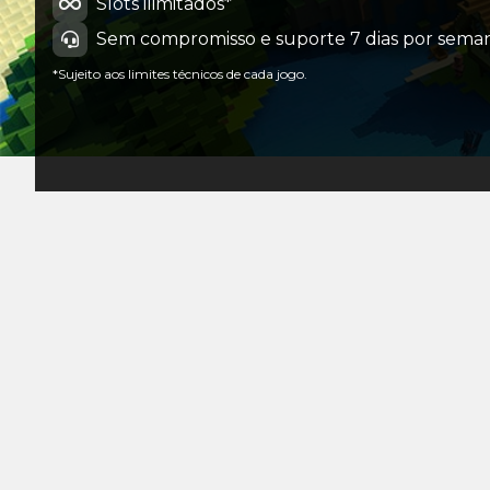
Slots ilimitados*
Sem compromisso e suporte 7 dias por seman
*Sujeito aos limites técnicos de cada jogo.