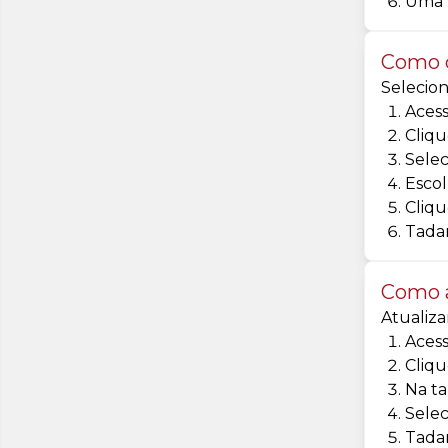
Uma v
Como c
Selecion
Acess
Cliqu
Selec
Escol
Cliqu
Tadam
Como a
Atualiza
Acess
Cliqu
Na ta
Selec
Tadam