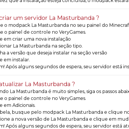
ez que a instalação esteja concluída, o modpack estará d
riar um servidor La Masturbanda ?
e o modpack La Masturbanda no seu painel do Minecraft. Pa
e o painel de controle no VeryGames.
e em criar uma nova instalação
ionar La Masturbanda na seção tipo.
ha a versão que deseja instalar na seção versão
e em instalar.
! Após alguns segundos de espera, seu servidor está i
tualizar La Masturbanda ?
ndo La Masturbanda é muito simples, siga os passos abaix
e o painel de controle no VeryGames.
e em Adicionais.
bela, busque pelo modpack La Masturbanda e clique no
ione a nova versão de La Masturbanda e clique em muda
! Após alguns segundos de espera, seu servidor está 