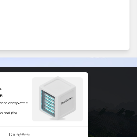
s
GB
ento completo e
 real (5s)
De
4,99 €