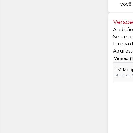
você 
Versõe
A adição
Se uma v
lguma d
Aqui est
Versão (1
LM Mod
Minecraft 0