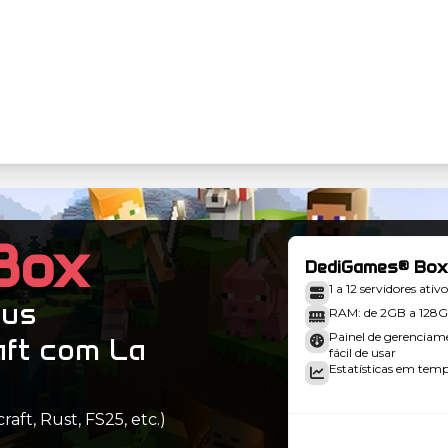
Box
DediGames® Box
1 a 12 servidores ativo
eus
RAM: de 2GB a 128
Painel de gerenciam
aft com La
fácil de usar
Estatísticas em tempo
aft, Rust, FS25, etc.)