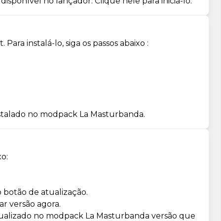
isponível no lançador. Clique nele para iniciá-lo.
ra instalá-lo, siga os passos abaixo :
nstalado no modpack La Masturbanda.
o:
 botão de atualização.
r versão agora.
atualizado no modpack La Masturbanda versão que