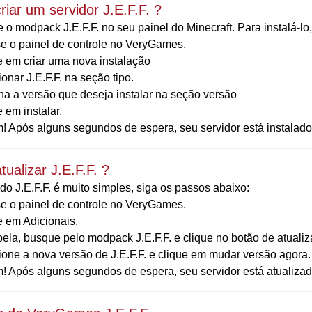
iar um servidor J.E.F.F. ?
 o modpack J.E.F.F. no seu painel do Minecraft. Para instalá-lo
e o painel de controle no VeryGames.
e em criar uma nova instalação
onar J.E.F.F. na seção tipo.
ha a versão que deseja instalar na seção versão
 em instalar.
! Após alguns segundos de espera, seu servidor está instalado
ualizar J.E.F.F. ?
do J.E.F.F. é muito simples, siga os passos abaixo:
e o painel de controle no VeryGames.
e em Adicionais.
bela, busque pelo modpack J.E.F.F. e clique no botão de atualiz
ione a nova versão de J.E.F.F. e clique em mudar versão agora.
! Após alguns segundos de espera, seu servidor está atualizad