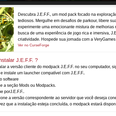
Descubra J.E.F.F., um mod pack focado na exploraçã
tediosos. Mergulhe em desafios de parkour, libere su
experimente uma emocionante mistura de melhorias m
busca de uma experiência de jogo rica e imersiva, J.E
criatividade. Hospede sua jornada com a VeryGames 
Ver no CurseForge
stalar J.E.F.F. ?
alar a versão cliente do modpack J.E.F.F. no seu computador, s
e instale um launcher compatível com J.E.F.F..
 o software
e a seção Mods ou Modpacks.
e porJ.E.F.F..
ione a versão correspondente ao servidor que você deseja conec
z que a instalação esteja concluída, o modpack estará disponív