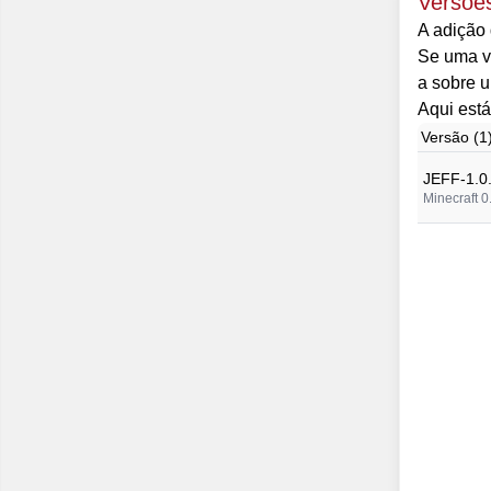
Versõe
A adição 
Se uma ve
a sobre u
Aqui está
Versão (1
JEFF-1.0
Minecraft 0