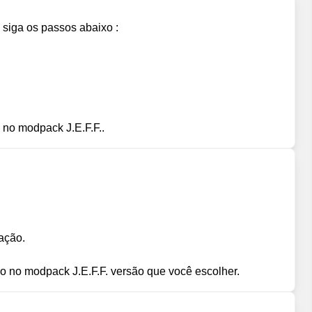
, siga os passos abaixo :
 no modpack J.E.F.F..
ação.
o no modpack J.E.F.F. versão que você escolher.