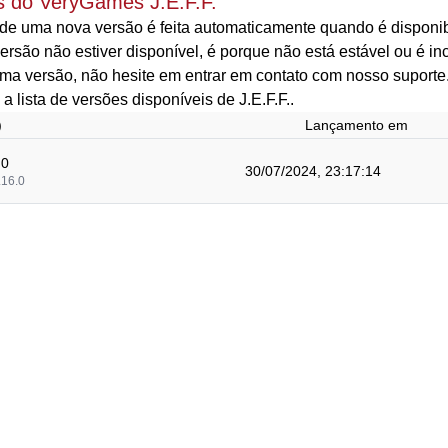
s do VeryGames J.E.F.F.
de uma nova versão é feita automaticamente quando é disponibi
rsão não estiver disponível, é porque não está estável ou é i
ma versão, não hesite em entrar em contato com nosso suporte
 a lista de versões disponíveis de J.E.F.F..
)
Lançamento em
.0
30/07/2024, 23:17:14
.16.0