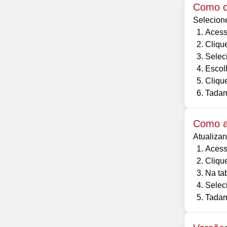
Como cr
Selecione
Acess
Cliqu
Seleci
Escol
Clique
Tadam
Como at
Atualizan
Acess
Cliqu
Na ta
Selec
Tadam