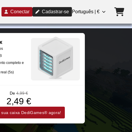
Conectar
Cadastrar-se
Português | €
x
os
B
nto completo e
real (5s)
De
4,99 €
2,49 €
 sua caixa DediGames® agora!