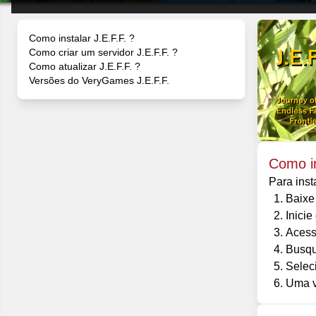
Como instalar J.E.F.F. ?
Como criar um servidor J.E.F.F. ?
Como atualizar J.E.F.F. ?
Versões do VeryGames J.E.F.F.
Como in
Para inst
Baixe 
Inicie
Acess
Busqu
Selec
Uma ve