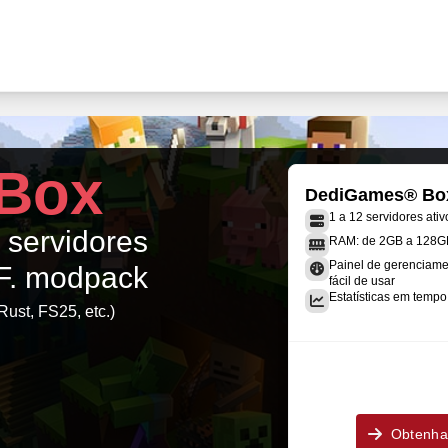
Box
DediGames® Bo
1 a 12 servidores ativ
s servidores
RAM: de 2GB a 128G
Painel de gerenciame
.F. modpack
fácil de usar
Estatísticas em tempo 
Rust, FS25, etc.)
Obtenha