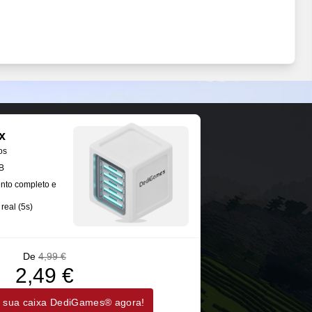
x
os
B
nto completo e
real (5s)
De
4,99 €
2,49 €
 sua caixa DediGames® agora!