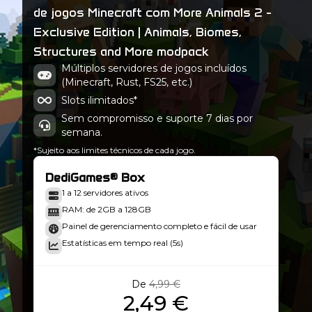
More Animals 2 - MC 1.21.1 - 22.1.0
de jogos Minecraft com More Animals 2 -
Minecraft 21.1.222
Exclusive Edition | Animals, Biomes,
More Animals 2 - MC 1.21.1 - 22.0.0
Structures and More modpack
Minecraft 21.1.219
Múltiplos servidores de jogos incluídos
(Minecraft, Rust, FS25, etc.)
Slots ilimitados*
Sem compromisso e suporte 7 dias por
semana.
*Sujeito aos limites técnicos de cada jogo.
DediGames® Box
1 a 12 servidores ativos
RAM: de 2GB a 128GB
Painel de gerenciamento completo e fácil de usar
Estatísticas em tempo real (5s)
De
4,99 €
2,49 €