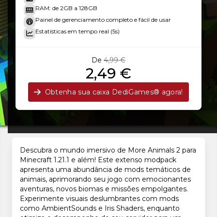
RAM: de 2GB a 128GB
Painel de gerenciamento completo e fácil de usar
Estatísticas em tempo real (5s)
De
4,99 €
2,49 €
Obtenha sua caixa DediGames® agora!
Descubra o mundo imersivo de More Animals 2 para
Minecraft 1.21.1 e além! Este extenso modpack
apresenta uma abundância de mods temáticos de
animais, aprimorando seu jogo com emocionantes
aventuras, novos biomas e missões empolgantes.
Experimente visuais deslumbrantes com mods
como AmbientSounds e Iris Shaders, enquanto