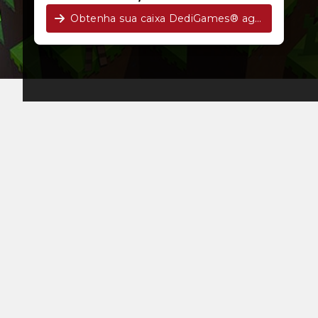
Obtenha sua caixa DediGames® agora!