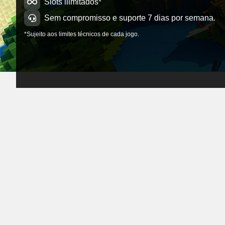
Slots ilimitados*
Sem compromisso e suporte 7 dias por semana.
*Sujeito aos limites técnicos de cada jogo.