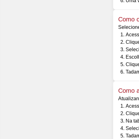
Uma ve
Como cr
Selecione
Acess
Cliqu
Seleci
Escol
Clique
Tadam
Como at
Atualizan
Acess
Cliqu
Na ta
Selec
Tadam