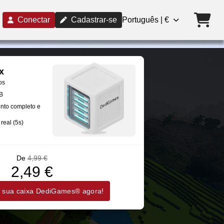
Conectar
Cadastrar-se
Português | €
x
os
B
nto completo e
real (5s)
De
4,99 €
2,49 €
 sua caixa DediGames® agora!