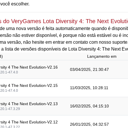
 você escolher.
 do VeryGames Lota Diversity 4: The Next Evolut
de uma nova versão é feita automaticamente quando é disponibi
rsão não estiver disponível, é porque não está estável ou é i
ma versão, não hesite em entrar em contato com nosso suporte
 a lista de versões disponíveis de Lota Diversity 4: The Next Ev
4)
Lançamento em
rsity 4 The Next Evolution-V2.16
03/04/2025, 21:30:47
.20.1-47.4.0
rsity 4 The Next Evolution-V2.15
11/03/2025, 10:28:11
.20.1-47.4.0
rsity 4 The Next Evolution-V2.13
16/02/2025, 04:15:10
.20.1-47.3.29
rsity 4 The Next Evolution-V2.12
26/01/2025, 04:32:57
.20.1-47.3.22