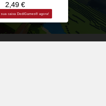
2,49 €
 sua caixa DediGames® agora!