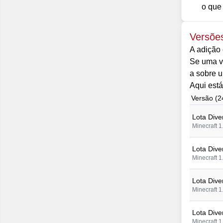
o que
Versões
A adição 
Se uma ve
a sobre u
Aqui está
Versão (2
Lota Dive
Minecraft 1
Lota Dive
Minecraft 1
Lota Dive
Minecraft 1
Lota Dive
Minecraft 1