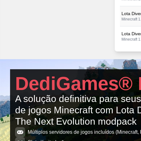
Lota Dive
Minecraft 1
Lota Dive
Minecraft 1
Lota Dive
Minecraft 1
Lota Dive
DediGames® 
Minecraft 1
Lota Dive
A solução definitiva para seu
Minecraft 1
de jogos Minecraft com Lota D
Lota Dive
The Next Evolution modpack
Minecraft 1
Múltiplos servidores de jogos incluídos (Minecraft, 