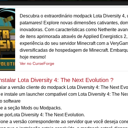
Descubra o extraordinário modpack Lota Diversity 4, 
patamares! Explore novas dimensões cativantes, do
inovadoras. Com características como Netherite avan
de itens aprimorada através de Applied Energistics 2
experiência do seu servidor Minecraft com a VeryGa
diversificadas de hospedagem de Minecraft. Embarque
hoje mesmo!
Ver no CurseForge
stalar Lota Diversity 4: The Next Evolution ?
alar a versão cliente do modpack Lota Diversity 4: The Next Ev
 e instale um launcher compatível com Lota Diversity 4: The Nex
 o software
e a seção Mods ou Modpacks.
e porLota Diversity 4: The Next Evolution.
ione a versão correspondente ao servidor que você deseja conec