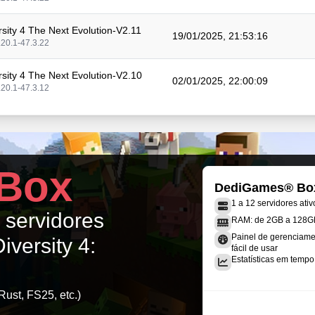
rsity 4 The Next Evolution-V2.11
19/01/2025, 21:53:16
.20.1-47.3.22
rsity 4 The Next Evolution-V2.10
02/01/2025, 22:00:09
.20.1-47.3.12
rsity 4 The Next Evolution-V2.9
22/12/2024, 16:48:41
.20.1-47.3.12
rsity 4 The Next Evolution-V2.8
Box
15/12/2024, 22:19:20
.20.1-47.3.12
DediGames® Bo
1 a 12 servidores ativ
rsity 4 The Next Evolution-V2.8
s servidores
09/12/2024, 03:13:05
RAM: de 2GB a 128G
.20.1-47.3.12
Painel de gerenciame
iversity 4:
fácil de usar
rsity 4 The Next Evolution-V2.7
Estatísticas em tempo 
31/10/2024, 01:19:36
.20.1-47.3.0
Rust, FS25, etc.)