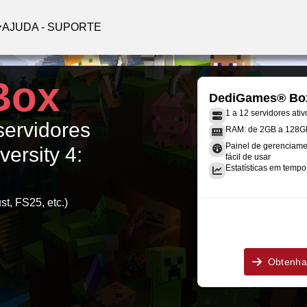
AJUDA - SUPORTE
Box
DediGames® Bo
1 a 12 servidores ativ
servidores
RAM: de 2GB a 128G
Painel de gerenciame
ersity 4:
fácil de usar
Estatísticas em tempo 
st, FS25, etc.)
Obtenha